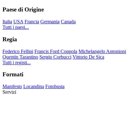
Paese di Origine
Italia
USA
Francia
Germania
Canada
Tutti i paesi...
Regia
Federico Fellini
Francis Ford Coppola
Michelangelo Antonioni
Quentin Tarantino
Sergio Corbucci
Vittorio De Sica
Tutti i registi...
Formati
Manifesto
Locandina
Fotobusta
Servizi