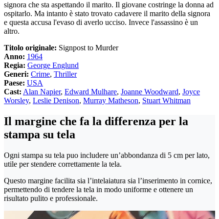
signora che sta aspettando il marito. Il giovane costringe la donna ad
ospitarlo. Ma intanto è stato trovato cadavere il marito della signora
e questa accusa l'evaso di averlo ucciso. Invece l'assassino è un
altro.
Titolo originale:
Signpost to Murder
Anno:
1964
Regia:
George Englund
Generi:
Crime
,
Thriller
Paese:
USA
Cast:
Alan Napier
,
Edward Mulhare
,
Joanne Woodward
,
Joyce
Worsley
,
Leslie Denison
,
Murray Matheson
,
Stuart Whitman
Il margine che fa la differenza per la
stampa su tela
Ogni stampa su tela puo includere un’abbondanza di 5 cm per lato,
utile per stendere correttamente la tela.
Questo margine facilita sia l’intelaiatura sia l’inserimento in cornice,
permettendo di tendere la tela in modo uniforme e ottenere un
risultato pulito e professionale.