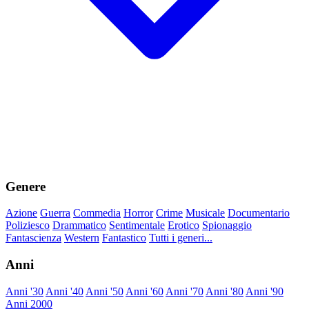
Genere
Azione
Guerra
Commedia
Horror
Crime
Musicale
Documentario
Poliziesco
Drammatico
Sentimentale
Erotico
Spionaggio
Fantascienza
Western
Fantastico
Tutti i generi...
Anni
Anni '30
Anni '40
Anni '50
Anni '60
Anni '70
Anni '80
Anni '90
Anni 2000