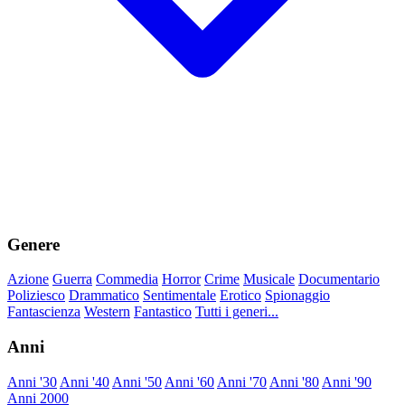
Genere
Azione
Guerra
Commedia
Horror
Crime
Musicale
Documentario
Poliziesco
Drammatico
Sentimentale
Erotico
Spionaggio
Fantascienza
Western
Fantastico
Tutti i generi...
Anni
Anni '30
Anni '40
Anni '50
Anni '60
Anni '70
Anni '80
Anni '90
Anni 2000