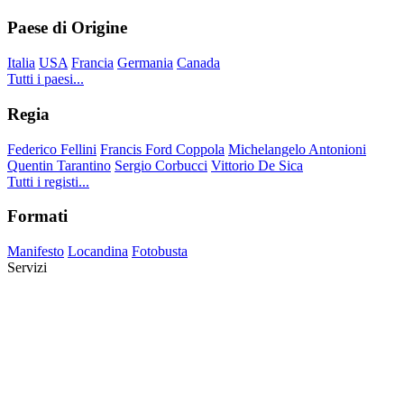
Paese di Origine
Italia
USA
Francia
Germania
Canada
Tutti i paesi...
Regia
Federico Fellini
Francis Ford Coppola
Michelangelo Antonioni
Quentin Tarantino
Sergio Corbucci
Vittorio De Sica
Tutti i registi...
Formati
Manifesto
Locandina
Fotobusta
Servizi