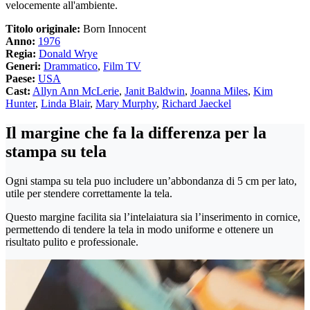
velocemente all'ambiente.
Titolo originale:
Born Innocent
Anno:
1976
Regia:
Donald Wrye
Generi:
Drammatico
,
Film TV
Paese:
USA
Cast:
Allyn Ann McLerie
,
Janit Baldwin
,
Joanna Miles
,
Kim
Hunter
,
Linda Blair
,
Mary Murphy
,
Richard Jaeckel
Il margine che fa la differenza per la
stampa su tela
Ogni stampa su tela puo includere un’abbondanza di 5 cm per lato,
utile per stendere correttamente la tela.
Questo margine facilita sia l’intelaiatura sia l’inserimento in cornice,
permettendo di tendere la tela in modo uniforme e ottenere un
risultato pulito e professionale.