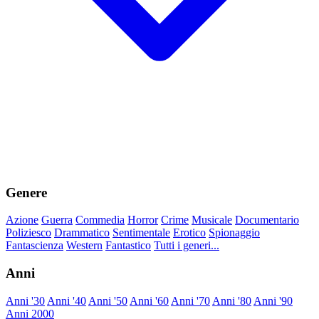
Genere
Azione
Guerra
Commedia
Horror
Crime
Musicale
Documentario
Poliziesco
Drammatico
Sentimentale
Erotico
Spionaggio
Fantascienza
Western
Fantastico
Tutti i generi...
Anni
Anni '30
Anni '40
Anni '50
Anni '60
Anni '70
Anni '80
Anni '90
Anni 2000