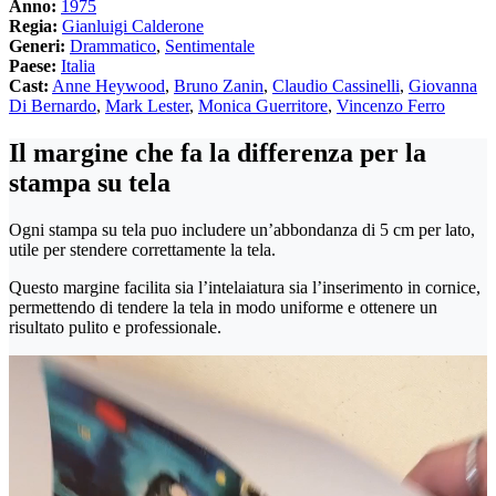
Anno:
1975
Regia:
Gianluigi Calderone
Generi:
Drammatico
,
Sentimentale
Paese:
Italia
Cast:
Anne Heywood
,
Bruno Zanin
,
Claudio Cassinelli
,
Giovanna
Di Bernardo
,
Mark Lester
,
Monica Guerritore
,
Vincenzo Ferro
Il margine che fa la differenza per la
stampa su tela
Ogni stampa su tela puo includere un’abbondanza di 5 cm per lato,
utile per stendere correttamente la tela.
Questo margine facilita sia l’intelaiatura sia l’inserimento in cornice,
permettendo di tendere la tela in modo uniforme e ottenere un
risultato pulito e professionale.