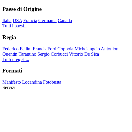
Paese di Origine
Italia
USA
Francia
Germania
Canada
Tutti i paesi...
Regia
Federico Fellini
Francis Ford Coppola
Michelangelo Antonioni
Quentin Tarantino
Sergio Corbucci
Vittorio De Sica
Tutti i registi...
Formati
Manifesto
Locandina
Fotobusta
Servizi