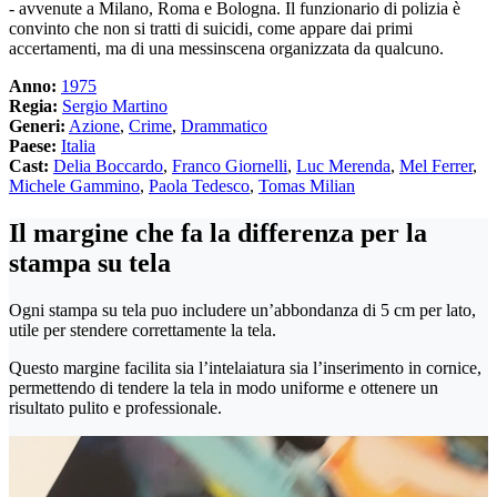
- avvenute a Milano, Roma e Bologna. Il funzionario di polizia è
convinto che non si tratti di suicidi, come appare dai primi
accertamenti, ma di una messinscena organizzata da qualcuno.
Anno:
1975
Regia:
Sergio Martino
Generi:
Azione
,
Crime
,
Drammatico
Paese:
Italia
Cast:
Delia Boccardo
,
Franco Giornelli
,
Luc Merenda
,
Mel Ferrer
,
Michele Gammino
,
Paola Tedesco
,
Tomas Milian
Il margine che fa la differenza per la
stampa su tela
Ogni stampa su tela puo includere un’abbondanza di 5 cm per lato,
utile per stendere correttamente la tela.
Questo margine facilita sia l’intelaiatura sia l’inserimento in cornice,
permettendo di tendere la tela in modo uniforme e ottenere un
risultato pulito e professionale.