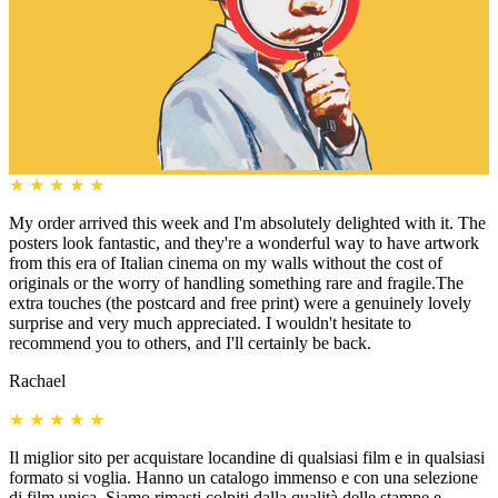
★
★
★
★
★
My order arrived this week and I'm absolutely delighted with it. The
posters look fantastic, and they're a wonderful way to have artwork
from this era of Italian cinema on my walls without the cost of
originals or the worry of handling something rare and fragile.The
extra touches (the postcard and free print) were a genuinely lovely
surprise and very much appreciated. I wouldn't hesitate to
recommend you to others, and I'll certainly be back.
Rachael
★
★
★
★
★
Il miglior sito per acquistare locandine di qualsiasi film e in qualsiasi
formato si voglia. Hanno un catalogo immenso e con una selezione
di film unica. Siamo rimasti colpiti dalla qualità delle stampe e