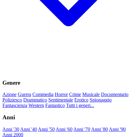
Genere
Azione
Guerra
Commedia
Horror
Crime
Musicale
Documentario
Poliziesco
Drammatico
Sentimentale
Erotico
Spionaggio
Fantascienza
Western
Fantastico
Tutti i generi...
Anni
Anni '30
Anni '40
Anni '50
Anni '60
Anni '70
Anni '80
Anni '90
Anni 2000