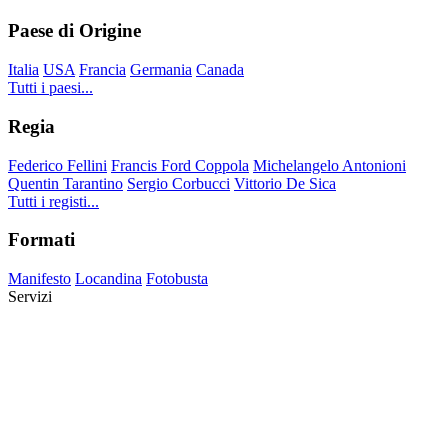
Paese di Origine
Italia
USA
Francia
Germania
Canada
Tutti i paesi...
Regia
Federico Fellini
Francis Ford Coppola
Michelangelo Antonioni
Quentin Tarantino
Sergio Corbucci
Vittorio De Sica
Tutti i registi...
Formati
Manifesto
Locandina
Fotobusta
Servizi