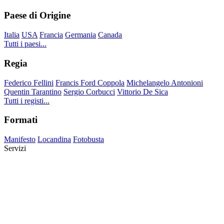
Paese di Origine
Italia
USA
Francia
Germania
Canada
Tutti i paesi...
Regia
Federico Fellini
Francis Ford Coppola
Michelangelo Antonioni
Quentin Tarantino
Sergio Corbucci
Vittorio De Sica
Tutti i registi...
Formati
Manifesto
Locandina
Fotobusta
Servizi