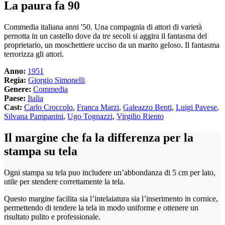
La paura fa 90
Commedia italiana anni '50. Una compagnia di attori di varietà
pernotta in un castello dove da tre secoli si aggira il fantasma del
proprietario, un moschettiere ucciso da un marito geloso. Il fantasma
terrorizza gli attori.
Anno:
1951
Regia:
Giorgio Simonelli
Genere:
Commedia
Paese:
Italia
Cast:
Carlo Croccolo
,
Franca Marzi
,
Galeazzo Benti
,
Luigi Pavese
,
Silvana Pampanini
,
Ugo Tognazzi
,
Virgilio Riento
Il margine che fa la differenza per la
stampa su tela
Ogni stampa su tela puo includere un’abbondanza di 5 cm per lato,
utile per stendere correttamente la tela.
Questo margine facilita sia l’intelaiatura sia l’inserimento in cornice,
permettendo di tendere la tela in modo uniforme e ottenere un
risultato pulito e professionale.