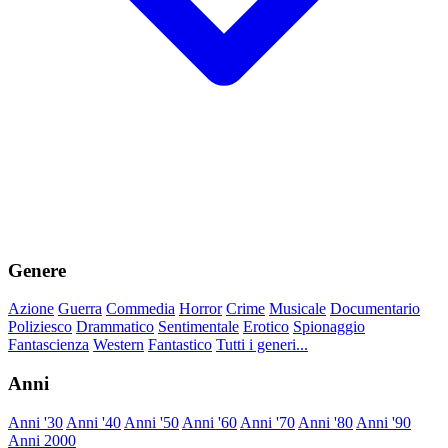
Genere
Azione
Guerra
Commedia
Horror
Crime
Musicale
Documentario
Poliziesco
Drammatico
Sentimentale
Erotico
Spionaggio
Fantascienza
Western
Fantastico
Tutti i generi...
Anni
Anni '30
Anni '40
Anni '50
Anni '60
Anni '70
Anni '80
Anni '90
Anni 2000