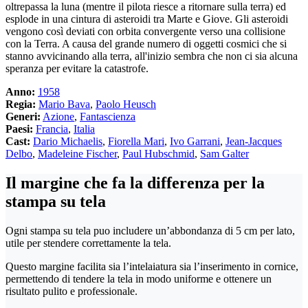
oltrepassa la luna (mentre il pilota riesce a ritornare sulla terra) ed
esplode in una cintura di asteroidi tra Marte e Giove. Gli asteroidi
vengono così deviati con orbita convergente verso una collisione
con la Terra. A causa del grande numero di oggetti cosmici che si
stanno avvicinando alla terra, all'inizio sembra che non ci sia alcuna
speranza per evitare la catastrofe.
Anno:
1958
Regia:
Mario Bava
,
Paolo Heusch
Generi:
Azione
,
Fantascienza
Paesi:
Francia
,
Italia
Cast:
Dario Michaelis
,
Fiorella Mari
,
Ivo Garrani
,
Jean-Jacques
Delbo
,
Madeleine Fischer
,
Paul Hubschmid
,
Sam Galter
Il margine che fa la differenza per la
stampa su tela
Ogni stampa su tela puo includere un’abbondanza di 5 cm per lato,
utile per stendere correttamente la tela.
Questo margine facilita sia l’intelaiatura sia l’inserimento in cornice,
permettendo di tendere la tela in modo uniforme e ottenere un
risultato pulito e professionale.