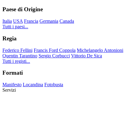
Paese di Origine
Italia
USA
Francia
Germania
Canada
Tutti i paesi...
Regia
Federico Fellini
Francis Ford Coppola
Michelangelo Antonioni
Quentin Tarantino
Sergio Corbucci
Vittorio De Sica
Tutti i registi...
Formati
Manifesto
Locandina
Fotobusta
Servizi