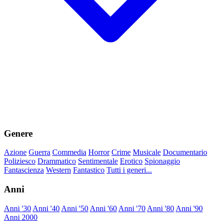
Genere
Azione
Guerra
Commedia
Horror
Crime
Musicale
Documentario
Poliziesco
Drammatico
Sentimentale
Erotico
Spionaggio
Fantascienza
Western
Fantastico
Tutti i generi...
Anni
Anni '30
Anni '40
Anni '50
Anni '60
Anni '70
Anni '80
Anni '90
Anni 2000