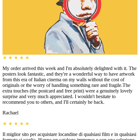
★
★
★
★
★
My order arrived this week and I'm absolutely delighted with it. The
posters look fantastic, and they're a wonderful way to have artwork
from this era of Italian cinema on my walls without the cost of
originals or the worry of handling something rare and fragile.The
extra touches (the postcard and free print) were a genuinely lovely
surprise and very much appreciated. I wouldn't hesitate to
recommend you to others, and I'll certainly be back.
Rachael
★
★
★
★
★
Il miglior sito per acquistare locandine di qualsiasi film e in qualsiasi
formato si voglia. Hanno un catalogo immenso e con una selezione