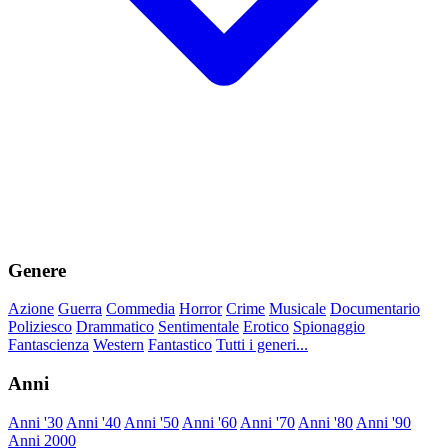
Genere
Azione
Guerra
Commedia
Horror
Crime
Musicale
Documentario
Poliziesco
Drammatico
Sentimentale
Erotico
Spionaggio
Fantascienza
Western
Fantastico
Tutti i generi...
Anni
Anni '30
Anni '40
Anni '50
Anni '60
Anni '70
Anni '80
Anni '90
Anni 2000