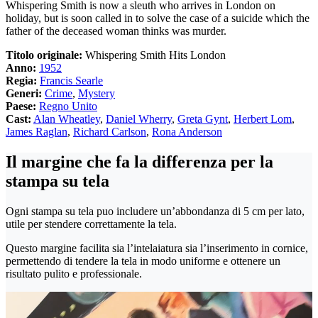
Whispering Smith is now a sleuth who arrives in London on
holiday, but is soon called in to solve the case of a suicide which the
father of the deceased woman thinks was murder.
Titolo originale:
Whispering Smith Hits London
Anno:
1952
Regia:
Francis Searle
Generi:
Crime
,
Mystery
Paese:
Regno Unito
Cast:
Alan Wheatley
,
Daniel Wherry
,
Greta Gynt
,
Herbert Lom
,
James Raglan
,
Richard Carlson
,
Rona Anderson
Il margine che fa la differenza per la
stampa su tela
Ogni stampa su tela puo includere un’abbondanza di 5 cm per lato,
utile per stendere correttamente la tela.
Questo margine facilita sia l’intelaiatura sia l’inserimento in cornice,
permettendo di tendere la tela in modo uniforme e ottenere un
risultato pulito e professionale.