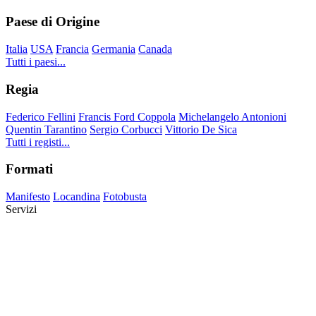
Paese di Origine
Italia
USA
Francia
Germania
Canada
Tutti i paesi...
Regia
Federico Fellini
Francis Ford Coppola
Michelangelo Antonioni
Quentin Tarantino
Sergio Corbucci
Vittorio De Sica
Tutti i registi...
Formati
Manifesto
Locandina
Fotobusta
Servizi