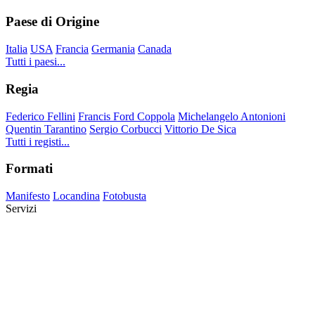
Paese di Origine
Italia
USA
Francia
Germania
Canada
Tutti i paesi...
Regia
Federico Fellini
Francis Ford Coppola
Michelangelo Antonioni
Quentin Tarantino
Sergio Corbucci
Vittorio De Sica
Tutti i registi...
Formati
Manifesto
Locandina
Fotobusta
Servizi