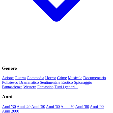
Genere
Azione
Guerra
Commedia
Horror
Crime
Musicale
Documentario
Poliziesco
Drammatico
Sentimentale
Erotico
Spionaggio
Fantascienza
Western
Fantastico
Tutti i generi...
Anni
Anni '30
Anni '40
Anni '50
Anni '60
Anni '70
Anni '80
Anni '90
Anni 2000