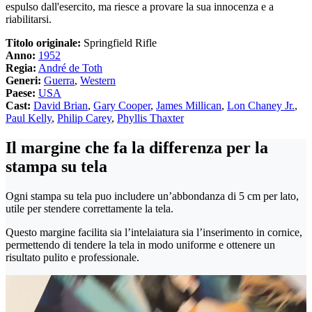
espulso dall'esercito, ma riesce a provare la sua innocenza e a
riabilitarsi.
Titolo originale:
Springfield Rifle
Anno:
1952
Regia:
André de Toth
Generi:
Guerra
,
Western
Paese:
USA
Cast:
David Brian
,
Gary Cooper
,
James Millican
,
Lon Chaney Jr.
,
Paul Kelly
,
Philip Carey
,
Phyllis Thaxter
Il margine che fa la differenza per la
stampa su tela
Ogni stampa su tela puo includere un’abbondanza di 5 cm per lato,
utile per stendere correttamente la tela.
Questo margine facilita sia l’intelaiatura sia l’inserimento in cornice,
permettendo di tendere la tela in modo uniforme e ottenere un
risultato pulito e professionale.