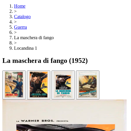
Home
>
Catalogo
>
Guerra
>
La maschera di fango
>
Locandina 1
La maschera di fango
(1952)