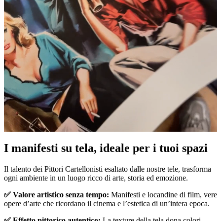
I manifesti su tela, ideale per i tuoi spazi
Pause
Unm
Il talento dei Pittori Cartellonisti esaltato dalle nostre tele, trasforma
ogni ambiente in un luogo ricco di arte, storia ed emozione.
✅ Valore artistico senza tempo:
Manifesti e locandine di film, vere
opere d’arte che ricordano il cinema e l’estetica di un’intera epoca.
✅ Effetto pittorico autentico:
La texture della tela dona colori