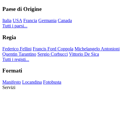
Paese di Origine
Italia
USA
Francia
Germania
Canada
Tutti i paesi...
Regia
Federico Fellini
Francis Ford Coppola
Michelangelo Antonioni
Quentin Tarantino
Sergio Corbucci
Vittorio De Sica
Tutti i registi...
Formati
Manifesto
Locandina
Fotobusta
Servizi