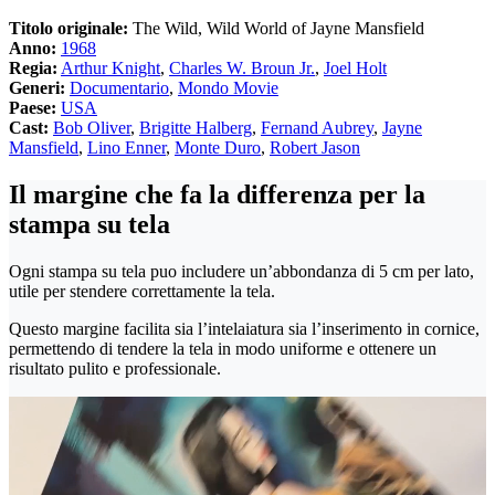
Titolo originale:
The Wild, Wild World of Jayne Mansfield
Anno:
1968
Regia:
Arthur Knight
,
Charles W. Broun Jr.
,
Joel Holt
Generi:
Documentario
,
Mondo Movie
Paese:
USA
Cast:
Bob Oliver
,
Brigitte Halberg
,
Fernand Aubrey
,
Jayne
Mansfield
,
Lino Enner
,
Monte Duro
,
Robert Jason
Il margine che fa la differenza per la
stampa su tela
Ogni stampa su tela puo includere un’abbondanza di 5 cm per lato,
utile per stendere correttamente la tela.
Questo margine facilita sia l’intelaiatura sia l’inserimento in cornice,
permettendo di tendere la tela in modo uniforme e ottenere un
risultato pulito e professionale.