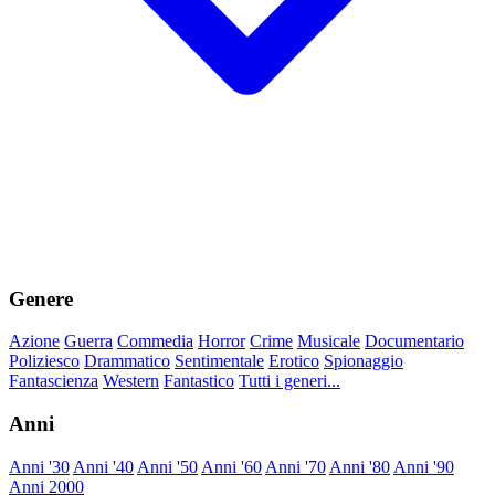
Genere
Azione
Guerra
Commedia
Horror
Crime
Musicale
Documentario
Poliziesco
Drammatico
Sentimentale
Erotico
Spionaggio
Fantascienza
Western
Fantastico
Tutti i generi...
Anni
Anni '30
Anni '40
Anni '50
Anni '60
Anni '70
Anni '80
Anni '90
Anni 2000