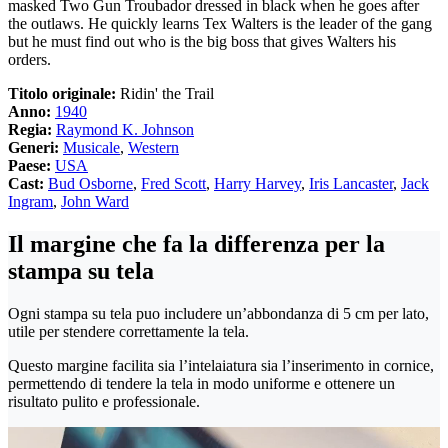
masked Two Gun Troubador dressed in black when he goes after
the outlaws. He quickly learns Tex Walters is the leader of the gang
but he must find out who is the big boss that gives Walters his
orders.
Titolo originale:
Ridin' the Trail
Anno:
1940
Regia:
Raymond K. Johnson
Generi:
Musicale
,
Western
Paese:
USA
Cast:
Bud Osborne
,
Fred Scott
,
Harry Harvey
,
Iris Lancaster
,
Jack
Ingram
,
John Ward
Il margine che fa la differenza per la
stampa su tela
Ogni stampa su tela puo includere un’abbondanza di 5 cm per lato,
utile per stendere correttamente la tela.
Questo margine facilita sia l’intelaiatura sia l’inserimento in cornice,
permettendo di tendere la tela in modo uniforme e ottenere un
risultato pulito e professionale.