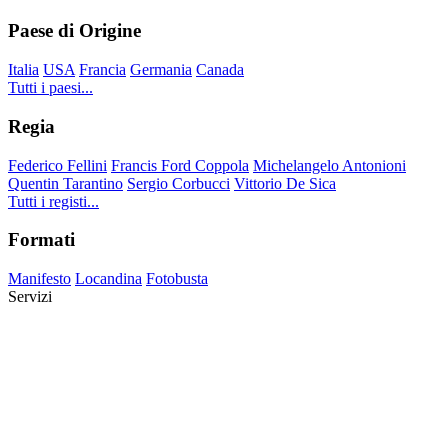
Paese di Origine
Italia
USA
Francia
Germania
Canada
Tutti i paesi...
Regia
Federico Fellini
Francis Ford Coppola
Michelangelo Antonioni
Quentin Tarantino
Sergio Corbucci
Vittorio De Sica
Tutti i registi...
Formati
Manifesto
Locandina
Fotobusta
Servizi