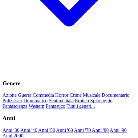
Genere
Azione
Guerra
Commedia
Horror
Crime
Musicale
Documentario
Poliziesco
Drammatico
Sentimentale
Erotico
Spionaggio
Fantascienza
Western
Fantastico
Tutti i generi...
Anni
Anni '30
Anni '40
Anni '50
Anni '60
Anni '70
Anni '80
Anni '90
Anni 2000