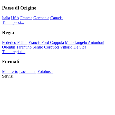
Paese di Origine
Italia
USA
Francia
Germania
Canada
Tutti i paesi...
Regia
Federico Fellini
Francis Ford Coppola
Michelangelo Antonioni
Quentin Tarantino
Sergio Corbucci
Vittorio De Sica
Tutti i registi...
Formati
Manifesto
Locandina
Fotobusta
Servizi