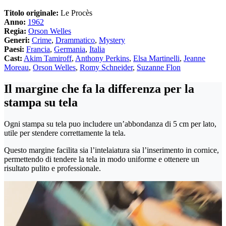
Titolo originale:
Le Procès
Anno:
1962
Regia:
Orson Welles
Generi:
Crime
,
Drammatico
,
Mystery
Paesi:
Francia
,
Germania
,
Italia
Cast:
Akim Tamiroff
,
Anthony Perkins
,
Elsa Martinelli
,
Jeanne
Moreau
,
Orson Welles
,
Romy Schneider
,
Suzanne Flon
Il margine che fa la differenza per la
stampa su tela
Ogni stampa su tela puo includere un’abbondanza di 5 cm per lato,
utile per stendere correttamente la tela.
Questo margine facilita sia l’intelaiatura sia l’inserimento in cornice,
permettendo di tendere la tela in modo uniforme e ottenere un
risultato pulito e professionale.