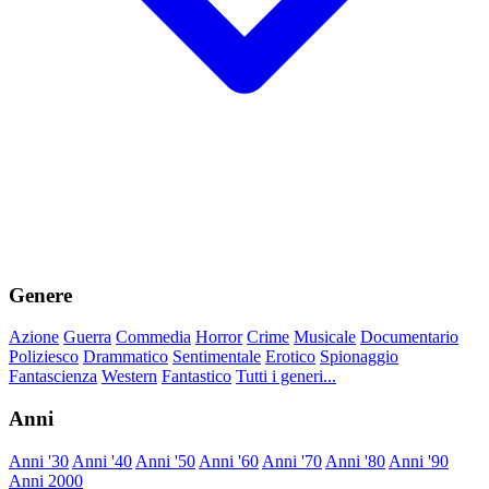
Genere
Azione
Guerra
Commedia
Horror
Crime
Musicale
Documentario
Poliziesco
Drammatico
Sentimentale
Erotico
Spionaggio
Fantascienza
Western
Fantastico
Tutti i generi...
Anni
Anni '30
Anni '40
Anni '50
Anni '60
Anni '70
Anni '80
Anni '90
Anni 2000