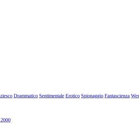
iziesco
Drammatico
Sentimentale
Erotico
Spionaggio
Fantascienza
Wes
 2000