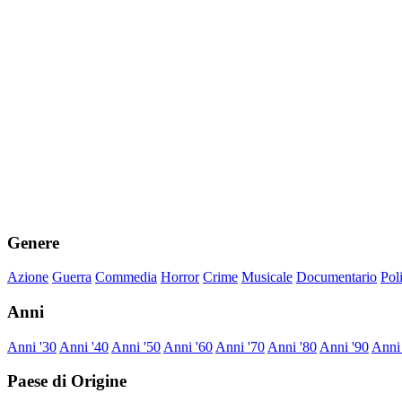
Genere
Azione
Guerra
Commedia
Horror
Crime
Musicale
Documentario
Pol
Anni
Anni '30
Anni '40
Anni '50
Anni '60
Anni '70
Anni '80
Anni '90
Anni
Paese di Origine