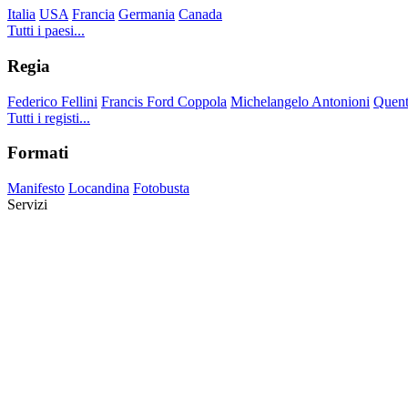
Italia
USA
Francia
Germania
Canada
Tutti i paesi...
Regia
Federico Fellini
Francis Ford Coppola
Michelangelo Antonioni
Quent
Tutti i registi...
Formati
Manifesto
Locandina
Fotobusta
Servizi