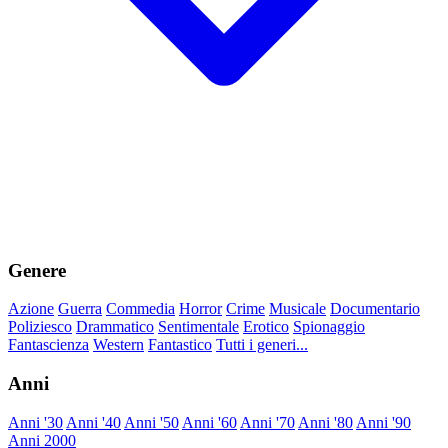
Genere
Azione
Guerra
Commedia
Horror
Crime
Musicale
Documentario
Poliziesco
Drammatico
Sentimentale
Erotico
Spionaggio
Fantascienza
Western
Fantastico
Tutti i generi...
Anni
Anni '30
Anni '40
Anni '50
Anni '60
Anni '70
Anni '80
Anni '90
Anni 2000