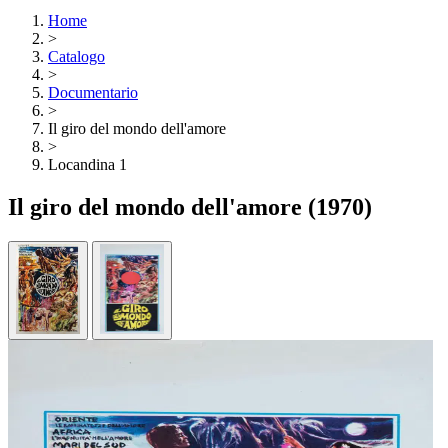
Home
>
Catalogo
>
Documentario
>
Il giro del mondo dell'amore
>
Locandina 1
Il giro del mondo dell'amore
(1970)