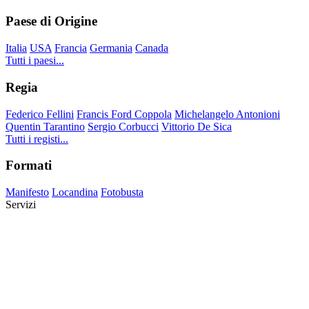
Paese di Origine
Italia
USA
Francia
Germania
Canada
Tutti i paesi...
Regia
Federico Fellini
Francis Ford Coppola
Michelangelo Antonioni
Quentin Tarantino
Sergio Corbucci
Vittorio De Sica
Tutti i registi...
Formati
Manifesto
Locandina
Fotobusta
Servizi