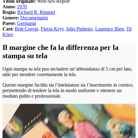
Titolo originale:
Welt-Sex-Report
Anno:
1970
Regia:
Richard R. Rimmel
Genere:
Documentario
Paese:
Germania
Cast:
Britt Corvin
,
Flavia Keyt
,
Julio Pinheiro
,
Laurence Bien
,
Til
Kiwe
Il margine che fa la differenza per la
stampa su tela
Ogni stampa su tela puo includere un’abbondanza di 5 cm per lato,
utile per stendere correttamente la tela.
Questo margine facilita sia l’intelaiatura sia l’inserimento in cornice,
permettendo di tendere la tela in modo uniforme e ottenere un
risultato pulito e professionale.