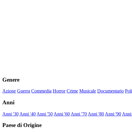
Genere
Azione
Guerra
Commedia
Horror
Crime
Musicale
Documentario
Pol
Anni
Anni '30
Anni '40
Anni '50
Anni '60
Anni '70
Anni '80
Anni '90
Anni
Paese di Origine