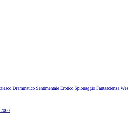
iziesco
Drammatico
Sentimentale
Erotico
Spionaggio
Fantascienza
Wes
 2000