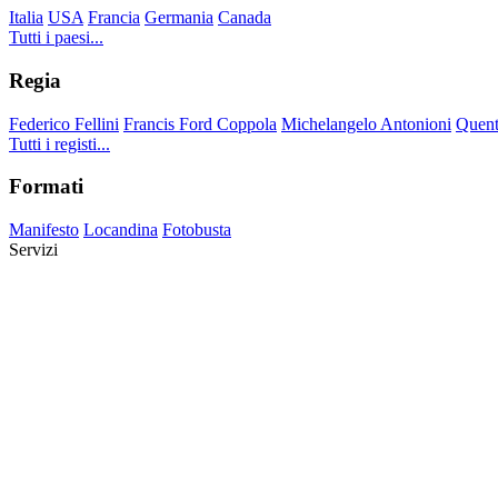
Italia
USA
Francia
Germania
Canada
Tutti i paesi...
Regia
Federico Fellini
Francis Ford Coppola
Michelangelo Antonioni
Quent
Tutti i registi...
Formati
Manifesto
Locandina
Fotobusta
Servizi