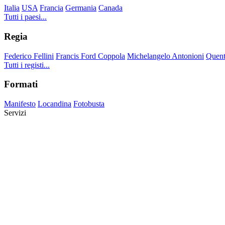
Italia
USA
Francia
Germania
Canada
Tutti i paesi...
Regia
Federico Fellini
Francis Ford Coppola
Michelangelo Antonioni
Quent
Tutti i registi...
Formati
Manifesto
Locandina
Fotobusta
Servizi