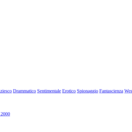
iziesco
Drammatico
Sentimentale
Erotico
Spionaggio
Fantascienza
Wes
 2000