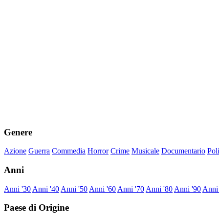
Genere
Azione
Guerra
Commedia
Horror
Crime
Musicale
Documentario
Pol
Anni
Anni '30
Anni '40
Anni '50
Anni '60
Anni '70
Anni '80
Anni '90
Anni
Paese di Origine