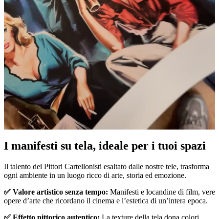
Pause
Unm
I manifesti su tela, ideale per i tuoi spazi
Il talento dei Pittori Cartellonisti esaltato dalle nostre tele, trasforma
ogni ambiente in un luogo ricco di arte, storia ed emozione.
✅ Valore artistico senza tempo:
Manifesti e locandine di film, vere
opere d’arte che ricordano il cinema e l’estetica di un’intera epoca.
✅ Effetto pittorico autentico:
La texture della tela dona colori