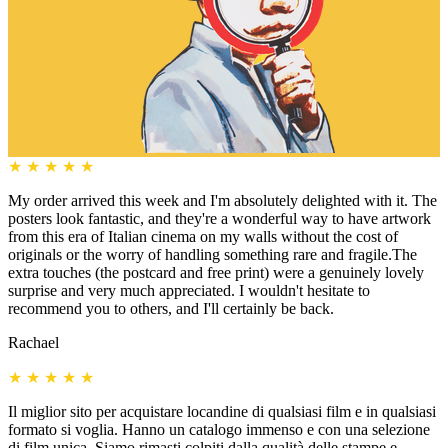
★
★
★
★
★
My order arrived this week and I'm absolutely delighted with it. The
posters look fantastic, and they're a wonderful way to have artwork
from this era of Italian cinema on my walls without the cost of
originals or the worry of handling something rare and fragile.The
extra touches (the postcard and free print) were a genuinely lovely
surprise and very much appreciated. I wouldn't hesitate to
recommend you to others, and I'll certainly be back.
Rachael
★
★
★
★
★
Il miglior sito per acquistare locandine di qualsiasi film e in qualsiasi
formato si voglia. Hanno un catalogo immenso e con una selezione
di film unica. Siamo rimasti colpiti dalla qualità delle stampe e