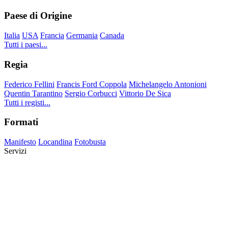
Paese di Origine
Italia
USA
Francia
Germania
Canada
Tutti i paesi...
Regia
Federico Fellini
Francis Ford Coppola
Michelangelo Antonioni
Quentin Tarantino
Sergio Corbucci
Vittorio De Sica
Tutti i registi...
Formati
Manifesto
Locandina
Fotobusta
Servizi