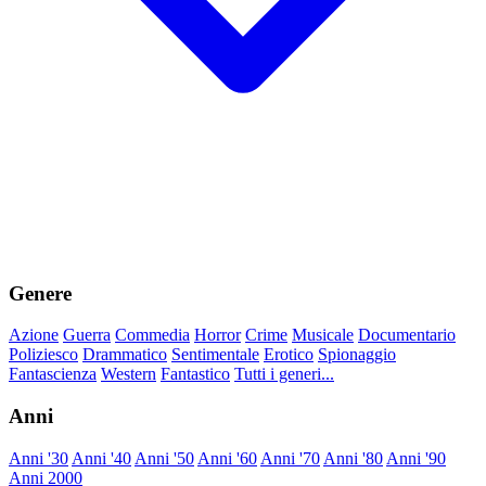
Genere
Azione
Guerra
Commedia
Horror
Crime
Musicale
Documentario
Poliziesco
Drammatico
Sentimentale
Erotico
Spionaggio
Fantascienza
Western
Fantastico
Tutti i generi...
Anni
Anni '30
Anni '40
Anni '50
Anni '60
Anni '70
Anni '80
Anni '90
Anni 2000