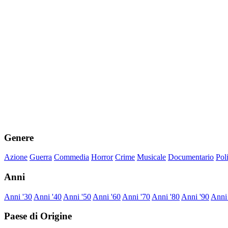
Genere
Azione
Guerra
Commedia
Horror
Crime
Musicale
Documentario
Pol
Anni
Anni '30
Anni '40
Anni '50
Anni '60
Anni '70
Anni '80
Anni '90
Anni
Paese di Origine