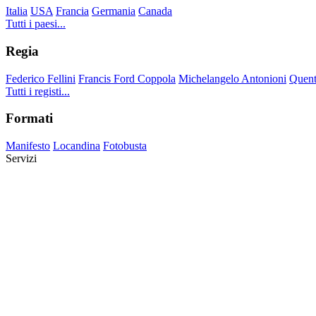
Italia
USA
Francia
Germania
Canada
Tutti i paesi...
Regia
Federico Fellini
Francis Ford Coppola
Michelangelo Antonioni
Quent
Tutti i registi...
Formati
Manifesto
Locandina
Fotobusta
Servizi