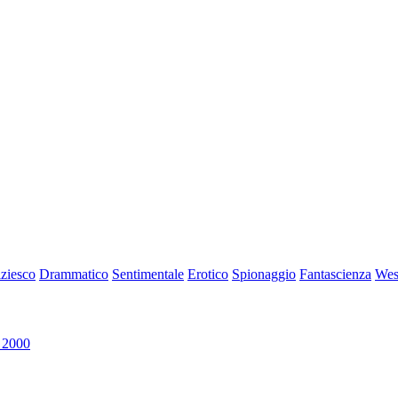
iziesco
Drammatico
Sentimentale
Erotico
Spionaggio
Fantascienza
Wes
 2000