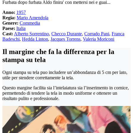
Furbata dopo furbata Aldo finira' con mettersi nei e guai...
Anno:
1957
Regia:
Mario Amendola
Genere:
Commedia
Paese:
Italia
Cast:
Alberto Sorrentino
,
Checco Durante
,
Corrado Pani
,
Franca
Badeschi
,
Hedda Linton
,
Jacques Torrens
,
Valeria Moriconi
Il margine che fa la differenza per la
stampa su tela
Ogni stampa su tela puo includere un’abbondanza di 5 cm per lato,
utile per stendere correttamente la tela.
Questo margine facilita sia l’intelaiatura sia l’inserimento in cornice,
permettendo di tendere la tela in modo uniforme e ottenere un
risultato pulito e professionale.