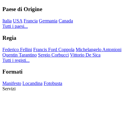
Paese di Origine
Italia
USA
Francia
Germania
Canada
Tutti i paesi...
Regia
Federico Fellini
Francis Ford Coppola
Michelangelo Antonioni
Quentin Tarantino
Sergio Corbucci
Vittorio De Sica
Tutti i registi...
Formati
Manifesto
Locandina
Fotobusta
Servizi