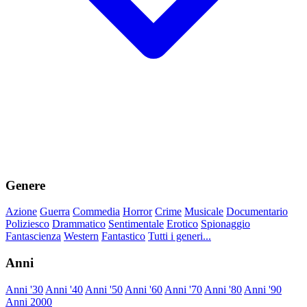
Genere
Azione
Guerra
Commedia
Horror
Crime
Musicale
Documentario
Poliziesco
Drammatico
Sentimentale
Erotico
Spionaggio
Fantascienza
Western
Fantastico
Tutti i generi...
Anni
Anni '30
Anni '40
Anni '50
Anni '60
Anni '70
Anni '80
Anni '90
Anni 2000