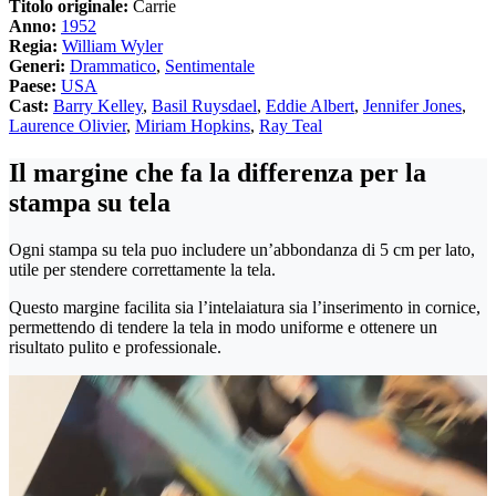
Titolo originale:
Carrie
Anno:
1952
Regia:
William Wyler
Generi:
Drammatico
,
Sentimentale
Paese:
USA
Cast:
Barry Kelley
,
Basil Ruysdael
,
Eddie Albert
,
Jennifer Jones
,
Laurence Olivier
,
Miriam Hopkins
,
Ray Teal
Il margine che fa la differenza per la
stampa su tela
Ogni stampa su tela puo includere un’abbondanza di 5 cm per lato,
utile per stendere correttamente la tela.
Questo margine facilita sia l’intelaiatura sia l’inserimento in cornice,
permettendo di tendere la tela in modo uniforme e ottenere un
risultato pulito e professionale.