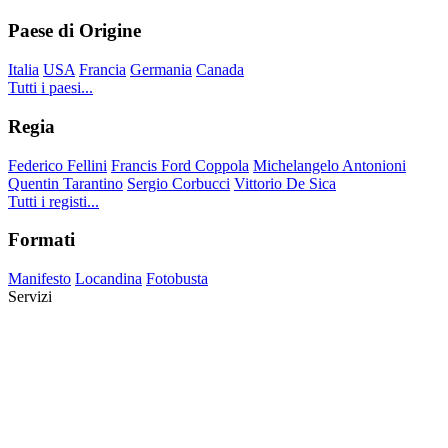
Paese di Origine
Italia
USA
Francia
Germania
Canada
Tutti i paesi...
Regia
Federico Fellini
Francis Ford Coppola
Michelangelo Antonioni
Quentin Tarantino
Sergio Corbucci
Vittorio De Sica
Tutti i registi...
Formati
Manifesto
Locandina
Fotobusta
Servizi