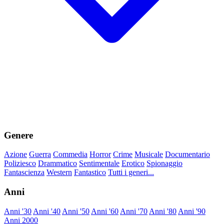
Genere
Azione
Guerra
Commedia
Horror
Crime
Musicale
Documentario
Poliziesco
Drammatico
Sentimentale
Erotico
Spionaggio
Fantascienza
Western
Fantastico
Tutti i generi...
Anni
Anni '30
Anni '40
Anni '50
Anni '60
Anni '70
Anni '80
Anni '90
Anni 2000