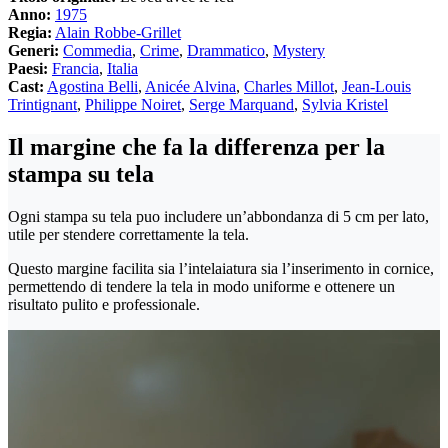
Anno:
1975
Regia:
Alain Robbe-Grillet
Generi:
Commedia
,
Crime
,
Drammatico
,
Mystery
Paesi:
Francia
,
Italia
Cast:
Agostina Belli
,
Anicée Alvina
,
Charles Millot
,
Jean-Louis
Trintignant
,
Philippe Noiret
,
Serge Marquand
,
Sylvia Kristel
Il margine che fa la differenza per la
stampa su tela
Ogni stampa su tela puo includere un’abbondanza di 5 cm per lato,
utile per stendere correttamente la tela.
Questo margine facilita sia l’intelaiatura sia l’inserimento in cornice,
permettendo di tendere la tela in modo uniforme e ottenere un
risultato pulito e professionale.