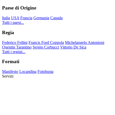
Paese di Origine
Italia
USA
Francia
Germania
Canada
Tutti i paesi...
Regia
Federico Fellini
Francis Ford Coppola
Michelangelo Antonioni
Quentin Tarantino
Sergio Corbucci
Vittorio De Sica
Tutti i registi...
Formati
Manifesto
Locandina
Fotobusta
Servizi