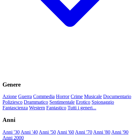
Genere
Azione
Guerra
Commedia
Horror
Crime
Musicale
Documentario
Poliziesco
Drammatico
Sentimentale
Erotico
Spionaggio
Fantascienza
Western
Fantastico
Tutti i generi...
Anni
Anni '30
Anni '40
Anni '50
Anni '60
Anni '70
Anni '80
Anni '90
Anni 2000