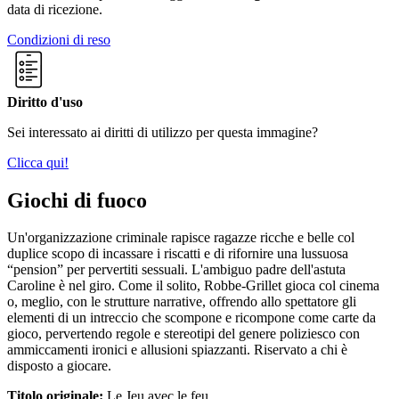
data di ricezione.
Condizioni di reso
Diritto d'uso
Sei interessato ai diritti di utilizzo per questa immagine?
Clicca qui!
Giochi di fuoco
Un'organizzazione criminale rapisce ragazze ricche e belle col
duplice scopo di incassare i riscatti e di rifornire una lussuosa
“pension” per pervertiti sessuali. L'ambiguo padre dell'astuta
Caroline è nel giro. Come il solito, Robbe-Grillet gioca col cinema
o, meglio, con le strutture narrative, offrendo allo spettatore gli
elementi di un intreccio che scompone e ricompone come carte da
gioco, pervertendo regole e stereotipi del genere poliziesco con
ammiccamenti ironici e allusioni spiazzanti. Riservato a chi è
disposto a giocare.
Titolo originale:
Le Jeu avec le feu