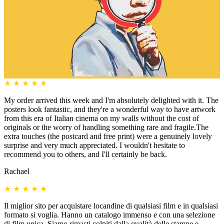
★
★
★
★
★
My order arrived this week and I'm absolutely delighted with it. The
posters look fantastic, and they're a wonderful way to have artwork
from this era of Italian cinema on my walls without the cost of
originals or the worry of handling something rare and fragile.The
extra touches (the postcard and free print) were a genuinely lovely
surprise and very much appreciated. I wouldn't hesitate to
recommend you to others, and I'll certainly be back.
Rachael
★
★
★
★
★
Il miglior sito per acquistare locandine di qualsiasi film e in qualsiasi
formato si voglia. Hanno un catalogo immenso e con una selezione
di film unica. Siamo rimasti colpiti dalla qualità delle stampe e