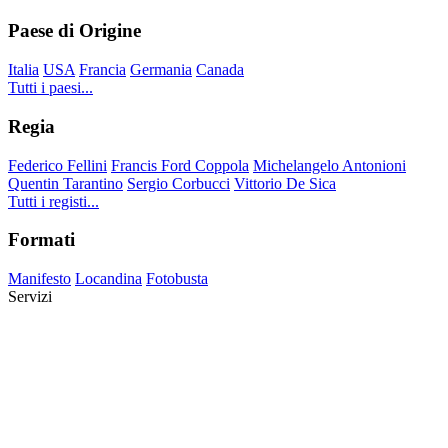
Paese di Origine
Italia
USA
Francia
Germania
Canada
Tutti i paesi...
Regia
Federico Fellini
Francis Ford Coppola
Michelangelo Antonioni
Quentin Tarantino
Sergio Corbucci
Vittorio De Sica
Tutti i registi...
Formati
Manifesto
Locandina
Fotobusta
Servizi