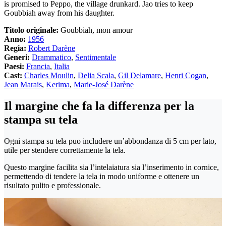
is promised to Peppo, the village drunkard. Jao tries to keep
Goubbiah away from his daughter.
Titolo originale:
Goubbiah, mon amour
Anno:
1956
Regia:
Robert Darène
Generi:
Drammatico
,
Sentimentale
Paesi:
Francia
,
Italia
Cast:
Charles Moulin
,
Delia Scala
,
Gil Delamare
,
Henri Cogan
,
Jean Marais
,
Kerima
,
Marie-José Darène
Il margine che fa la differenza per la
stampa su tela
Ogni stampa su tela puo includere un’abbondanza di 5 cm per lato,
utile per stendere correttamente la tela.
Questo margine facilita sia l’intelaiatura sia l’inserimento in cornice,
permettendo di tendere la tela in modo uniforme e ottenere un
risultato pulito e professionale.