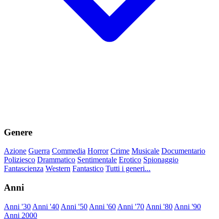
Genere
Azione
Guerra
Commedia
Horror
Crime
Musicale
Documentario
Poliziesco
Drammatico
Sentimentale
Erotico
Spionaggio
Fantascienza
Western
Fantastico
Tutti i generi...
Anni
Anni '30
Anni '40
Anni '50
Anni '60
Anni '70
Anni '80
Anni '90
Anni 2000