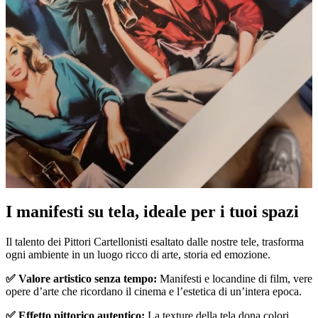
I manifesti su tela, ideale per i tuoi spazi
Unm
Il talento dei Pittori Cartellonisti esaltato dalle nostre tele, trasforma
ogni ambiente in un luogo ricco di arte, storia ed emozione.
✅ Valore artistico senza tempo:
Manifesti e locandine di film, vere
opere d’arte che ricordano il cinema e l’estetica di un’intera epoca.
✅ Effetto pittorico autentico:
La texture della tela dona colori