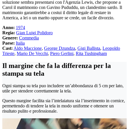
soluzione sembra presentarsi con l'Agenzia Lewis, che propone a
Carol il matrimonio con Gavino Pududdu, un clandestino sardo. Il
matrimonio garantirebbe a costui il diritto legale di restare in
America, a lei o un marito oppure se crede, un facile divorzio.
Anno:
1974
Regia:
Gian Luigi Polidoro
Genere:
Commedia
Paese:
Italia
Cast:
Aldo Maccione
,
George Dzundza
,
Gigi Ballista
,
Leopoldo
Trieste
,
Mario De Vecchi
,
Piero Gerlini
,
Rita Tushingham
Il margine che fa la differenza per la
stampa su tela
Ogni stampa su tela puo includere un’abbondanza di 5 cm per lato,
utile per stendere correttamente la tela.
Questo margine facilita sia l’intelaiatura sia l’inserimento in cornice,
permettendo di tendere la tela in modo uniforme e ottenere un
risultato pulito e professionale.