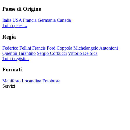
Paese di Origine
Italia
USA
Francia
Germania
Canada
Tutti i paesi...
Regia
Federico Fellini
Francis Ford Coppola
Michelangelo Antonioni
Quentin Tarantino
Sergio Corbucci
Vittorio De Sica
Tutti i registi...
Formati
Manifesto
Locandina
Fotobusta
Servizi