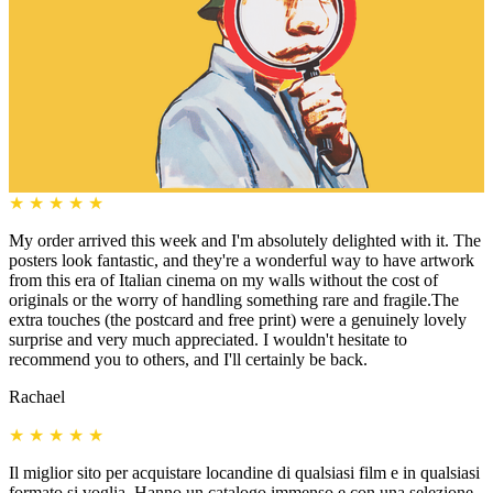
★
★
★
★
★
My order arrived this week and I'm absolutely delighted with it. The
posters look fantastic, and they're a wonderful way to have artwork
from this era of Italian cinema on my walls without the cost of
originals or the worry of handling something rare and fragile.The
extra touches (the postcard and free print) were a genuinely lovely
surprise and very much appreciated. I wouldn't hesitate to
recommend you to others, and I'll certainly be back.
Rachael
★
★
★
★
★
Il miglior sito per acquistare locandine di qualsiasi film e in qualsiasi
formato si voglia. Hanno un catalogo immenso e con una selezione