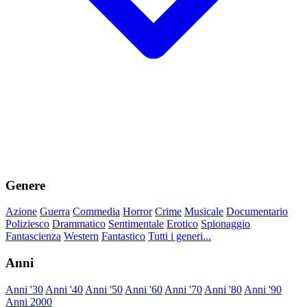
Genere
Azione
Guerra
Commedia
Horror
Crime
Musicale
Documentario
Poliziesco
Drammatico
Sentimentale
Erotico
Spionaggio
Fantascienza
Western
Fantastico
Tutti i generi...
Anni
Anni '30
Anni '40
Anni '50
Anni '60
Anni '70
Anni '80
Anni '90
Anni 2000