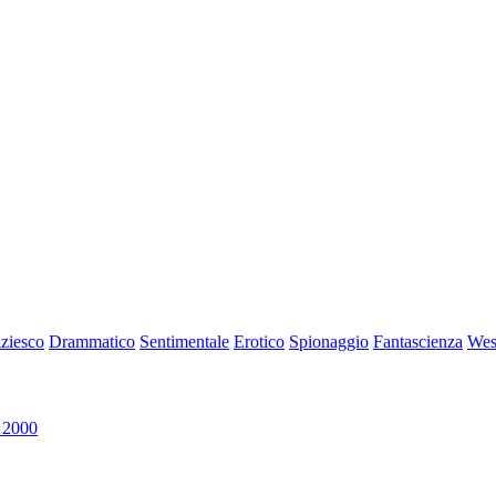
iziesco
Drammatico
Sentimentale
Erotico
Spionaggio
Fantascienza
Wes
 2000