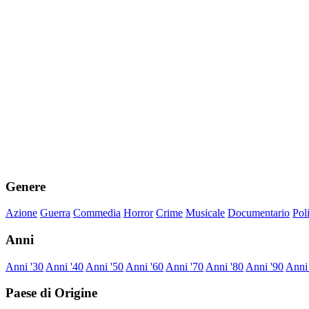
Genere
Azione
Guerra
Commedia
Horror
Crime
Musicale
Documentario
Pol
Anni
Anni '30
Anni '40
Anni '50
Anni '60
Anni '70
Anni '80
Anni '90
Anni
Paese di Origine