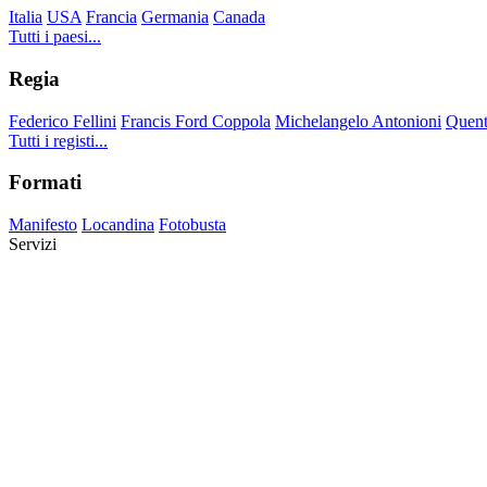
Italia
USA
Francia
Germania
Canada
Tutti i paesi...
Regia
Federico Fellini
Francis Ford Coppola
Michelangelo Antonioni
Quent
Tutti i registi...
Formati
Manifesto
Locandina
Fotobusta
Servizi