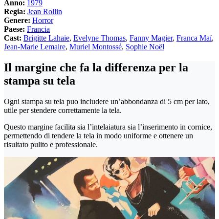
Anno:
1979
Regia:
Jean Rollin
Genere:
Horror
Paese:
Francia
Cast:
Brigitte Lahaie
,
Evelyne Thomas
,
Fanny Magier
,
Franca Maï
,
Jean-Marie Lemaire
,
Muriel Montossé
,
Sophie Noël
Il margine che fa la differenza per la
stampa su tela
Ogni stampa su tela puo includere un’abbondanza di 5 cm per lato,
utile per stendere correttamente la tela.
Questo margine facilita sia l’intelaiatura sia l’inserimento in cornice,
permettendo di tendere la tela in modo uniforme e ottenere un
risultato pulito e professionale.