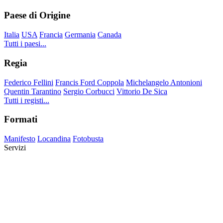
Paese di Origine
Italia
USA
Francia
Germania
Canada
Tutti i paesi...
Regia
Federico Fellini
Francis Ford Coppola
Michelangelo Antonioni
Quentin Tarantino
Sergio Corbucci
Vittorio De Sica
Tutti i registi...
Formati
Manifesto
Locandina
Fotobusta
Servizi