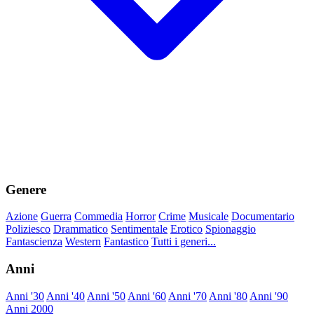
Genere
Azione
Guerra
Commedia
Horror
Crime
Musicale
Documentario
Poliziesco
Drammatico
Sentimentale
Erotico
Spionaggio
Fantascienza
Western
Fantastico
Tutti i generi...
Anni
Anni '30
Anni '40
Anni '50
Anni '60
Anni '70
Anni '80
Anni '90
Anni 2000