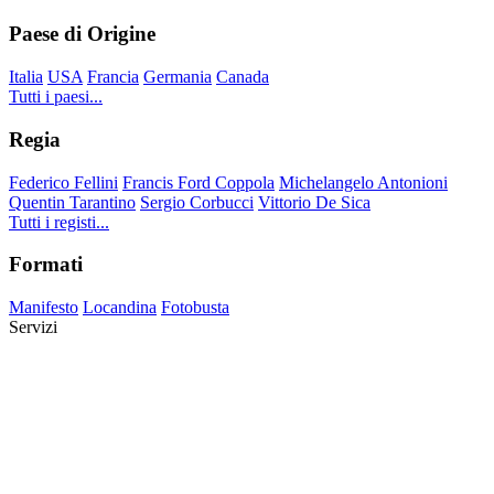
Paese di Origine
Italia
USA
Francia
Germania
Canada
Tutti i paesi...
Regia
Federico Fellini
Francis Ford Coppola
Michelangelo Antonioni
Quentin Tarantino
Sergio Corbucci
Vittorio De Sica
Tutti i registi...
Formati
Manifesto
Locandina
Fotobusta
Servizi