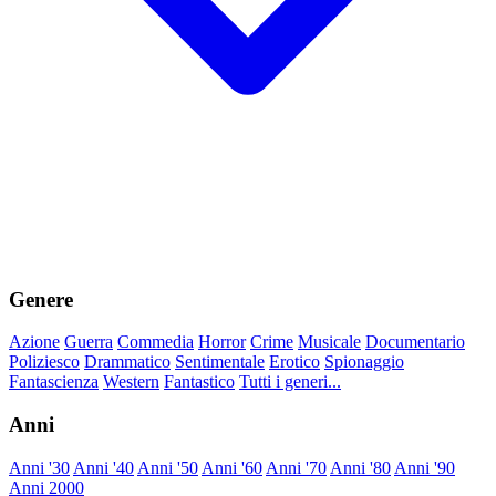
Genere
Azione
Guerra
Commedia
Horror
Crime
Musicale
Documentario
Poliziesco
Drammatico
Sentimentale
Erotico
Spionaggio
Fantascienza
Western
Fantastico
Tutti i generi...
Anni
Anni '30
Anni '40
Anni '50
Anni '60
Anni '70
Anni '80
Anni '90
Anni 2000