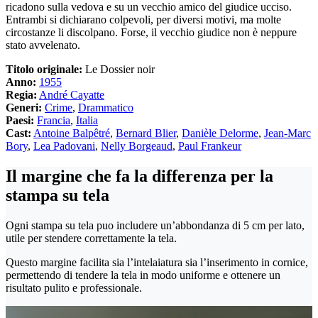
ricadono sulla vedova e su un vecchio amico del giudice ucciso.
Entrambi si dichiarano colpevoli, per diversi motivi, ma molte
circostanze li discolpano. Forse, il vecchio giudice non è neppure
stato avvelenato.
Titolo originale:
Le Dossier noir
Anno:
1955
Regia:
André Cayatte
Generi:
Crime
,
Drammatico
Paesi:
Francia
,
Italia
Cast:
Antoine Balpêtré
,
Bernard Blier
,
Danièle Delorme
,
Jean-Marc
Bory
,
Lea Padovani
,
Nelly Borgeaud
,
Paul Frankeur
Il margine che fa la differenza per la
stampa su tela
Ogni stampa su tela puo includere un’abbondanza di 5 cm per lato,
utile per stendere correttamente la tela.
Questo margine facilita sia l’intelaiatura sia l’inserimento in cornice,
permettendo di tendere la tela in modo uniforme e ottenere un
risultato pulito e professionale.