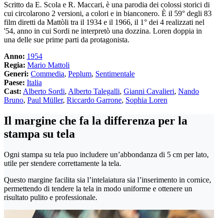
Scritto da E. Scola e R. Maccari, è una parodia dei colossi storici di
cui circolarono 2 versioni, a colori e in bianconero. È il 59° degli 83
film diretti da Mattòli tra il 1934 e il 1966, il 1° dei 4 realizzati nel
'54, anno in cui Sordi ne interpretò una dozzina. Loren doppia in
una delle sue prime parti da protagonista.
Anno:
1954
Regia:
Mario Mattoli
Generi:
Commedia
,
Peplum
,
Sentimentale
Paese:
Italia
Cast:
Alberto Sordi
,
Alberto Talegalli
,
Gianni Cavalieri
,
Nando
Bruno
,
Paul Müller
,
Riccardo Garrone
,
Sophia Loren
Il margine che fa la differenza per la
stampa su tela
Ogni stampa su tela puo includere un’abbondanza di 5 cm per lato,
utile per stendere correttamente la tela.
Questo margine facilita sia l’intelaiatura sia l’inserimento in cornice,
permettendo di tendere la tela in modo uniforme e ottenere un
risultato pulito e professionale.