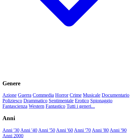
Genere
Azione
Guerra
Commedia
Horror
Crime
Musicale
Documentario
Poliziesco
Drammatico
Sentimentale
Erotico
Spionaggio
Fantascienza
Western
Fantastico
Tutti i generi...
Anni
Anni '30
Anni '40
Anni '50
Anni '60
Anni '70
Anni '80
Anni '90
Anni 2000