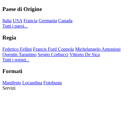
Paese di Origine
Italia
USA
Francia
Germania
Canada
Tutti i paesi...
Regia
Federico Fellini
Francis Ford Coppola
Michelangelo Antonioni
Quentin Tarantino
Sergio Corbucci
Vittorio De Sica
Tutti i registi...
Formati
Manifesto
Locandina
Fotobusta
Servizi