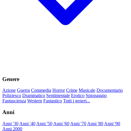
Genere
Azione
Guerra
Commedia
Horror
Crime
Musicale
Documentario
Poliziesco
Drammatico
Sentimentale
Erotico
Spionaggio
Fantascienza
Western
Fantastico
Tutti i generi...
Anni
Anni '30
Anni '40
Anni '50
Anni '60
Anni '70
Anni '80
Anni '90
Anni 2000