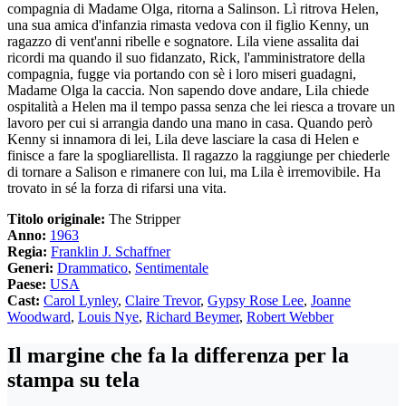
compagnia di Madame Olga, ritorna a Salinson. Lì ritrova Helen,
una sua amica d'infanzia rimasta vedova con il figlio Kenny, un
ragazzo di vent'anni ribelle e sognatore. Lila viene assalita dai
ricordi ma quando il suo fidanzato, Rick, l'amministratore della
compagnia, fugge via portando con sè i loro miseri guadagni,
Madame Olga la caccia. Non sapendo dove andare, Lila chiede
ospitalità a Helen ma il tempo passa senza che lei riesca a trovare un
lavoro per cui si arrangia dando una mano in casa. Quando però
Kenny si innamora di lei, Lila deve lasciare la casa di Helen e
finisce a fare la spogliarellista. Il ragazzo la raggiunge per chiederle
di tornare a Salison e rimanere con lui, ma Lila è irremovibile. Ha
trovato in sé la forza di rifarsi una vita.
Titolo originale:
The Stripper
Anno:
1963
Regia:
Franklin J. Schaffner
Generi:
Drammatico
,
Sentimentale
Paese:
USA
Cast:
Carol Lynley
,
Claire Trevor
,
Gypsy Rose Lee
,
Joanne
Woodward
,
Louis Nye
,
Richard Beymer
,
Robert Webber
Il margine che fa la differenza per la
stampa su tela