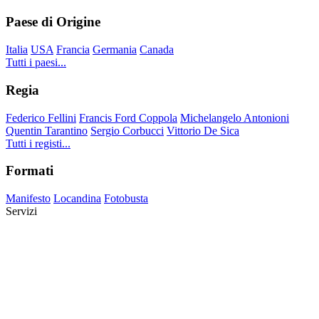
Paese di Origine
Italia
USA
Francia
Germania
Canada
Tutti i paesi...
Regia
Federico Fellini
Francis Ford Coppola
Michelangelo Antonioni
Quentin Tarantino
Sergio Corbucci
Vittorio De Sica
Tutti i registi...
Formati
Manifesto
Locandina
Fotobusta
Servizi