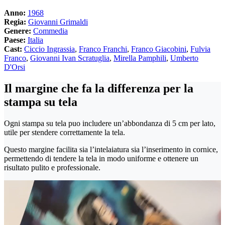
Anno:
1968
Regia:
Giovanni Grimaldi
Genere:
Commedia
Paese:
Italia
Cast:
Ciccio Ingrassia
,
Franco Franchi
,
Franco Giacobini
,
Fulvia
Franco
,
Giovanni Ivan Scratuglia
,
Mirella Pamphili
,
Umberto
D'Orsi
Il margine che fa la differenza per la
stampa su tela
Ogni stampa su tela puo includere un’abbondanza di 5 cm per lato,
utile per stendere correttamente la tela.
Questo margine facilita sia l’intelaiatura sia l’inserimento in cornice,
permettendo di tendere la tela in modo uniforme e ottenere un
risultato pulito e professionale.