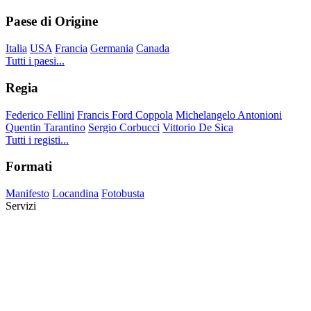
Paese di Origine
Italia
USA
Francia
Germania
Canada
Tutti i paesi...
Regia
Federico Fellini
Francis Ford Coppola
Michelangelo Antonioni
Quentin Tarantino
Sergio Corbucci
Vittorio De Sica
Tutti i registi...
Formati
Manifesto
Locandina
Fotobusta
Servizi