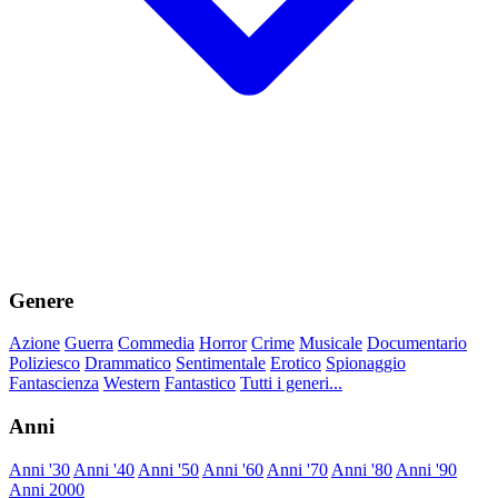
Genere
Azione
Guerra
Commedia
Horror
Crime
Musicale
Documentario
Poliziesco
Drammatico
Sentimentale
Erotico
Spionaggio
Fantascienza
Western
Fantastico
Tutti i generi...
Anni
Anni '30
Anni '40
Anni '50
Anni '60
Anni '70
Anni '80
Anni '90
Anni 2000