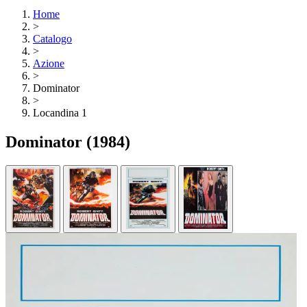
Home
>
Catalogo
>
Azione
>
Dominator
>
Locandina 1
Dominator
(1984)