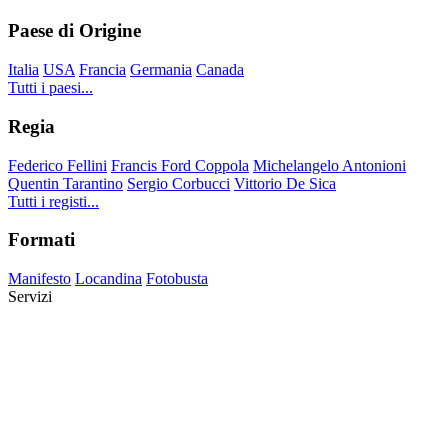
Paese di Origine
Italia
USA
Francia
Germania
Canada
Tutti i paesi...
Regia
Federico Fellini
Francis Ford Coppola
Michelangelo Antonioni
Quentin Tarantino
Sergio Corbucci
Vittorio De Sica
Tutti i registi...
Formati
Manifesto
Locandina
Fotobusta
Servizi