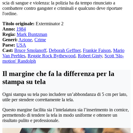
scia di sangue e violenza: la polizia ha da tempo rinunciato a
combattere contro gangster e criminali e qualcuno deve riportare
l'ordine.
Titolo originale:
Exterminator 2
Anno:
1984
Regia:
Mark Buntzman
Generi:
Azione
,
Crime
Paese:
USA
Cast:
Bruce Smolanoff
,
Deborah Geffner
,
Frankie Faison
,
Mario
Van Peebles
,
Reggie Rock Bythewood
,
Robert Ginty
,
Scott 'Slo-
motion' Randolph
Il margine che fa la differenza per la
stampa su tela
Ogni stampa su tela puo includere un’abbondanza di 5 cm per lato,
utile per stendere correttamente la tela.
Questo margine facilita sia l’intelaiatura sia l’inserimento in cornice,
permettendo di tendere la tela in modo uniforme e ottenere un
risultato pulito e professionale.