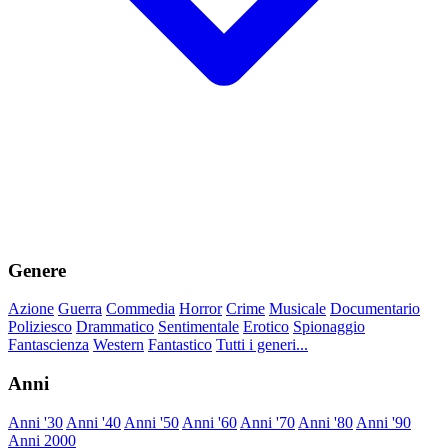
Genere
Azione
Guerra
Commedia
Horror
Crime
Musicale
Documentario
Poliziesco
Drammatico
Sentimentale
Erotico
Spionaggio
Fantascienza
Western
Fantastico
Tutti i generi...
Anni
Anni '30
Anni '40
Anni '50
Anni '60
Anni '70
Anni '80
Anni '90
Anni 2000