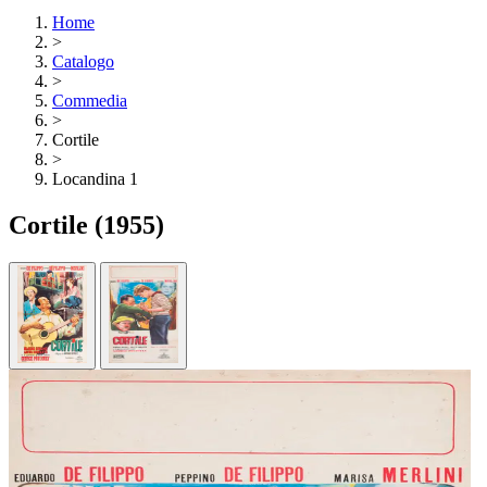
Home
>
Catalogo
>
Commedia
>
Cortile
>
Locandina 1
Cortile
(1955)