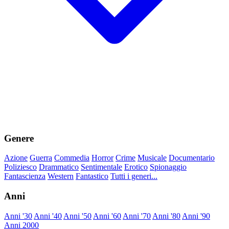
Genere
Azione
Guerra
Commedia
Horror
Crime
Musicale
Documentario
Poliziesco
Drammatico
Sentimentale
Erotico
Spionaggio
Fantascienza
Western
Fantastico
Tutti i generi...
Anni
Anni '30
Anni '40
Anni '50
Anni '60
Anni '70
Anni '80
Anni '90
Anni 2000