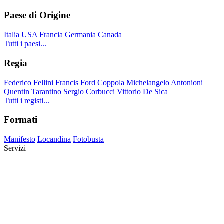
Paese di Origine
Italia
USA
Francia
Germania
Canada
Tutti i paesi...
Regia
Federico Fellini
Francis Ford Coppola
Michelangelo Antonioni
Quentin Tarantino
Sergio Corbucci
Vittorio De Sica
Tutti i registi...
Formati
Manifesto
Locandina
Fotobusta
Servizi