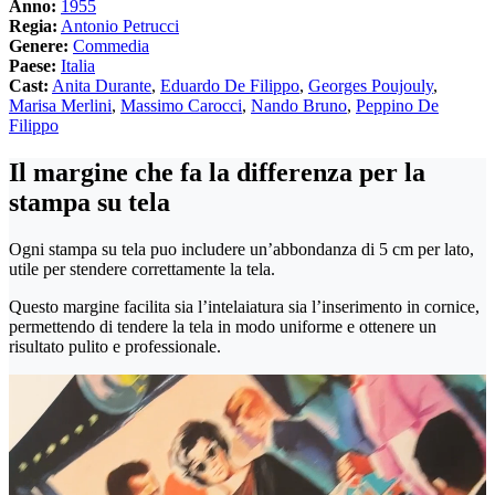
Anno:
1955
Regia:
Antonio Petrucci
Genere:
Commedia
Paese:
Italia
Cast:
Anita Durante
,
Eduardo De Filippo
,
Georges Poujouly
,
Marisa Merlini
,
Massimo Carocci
,
Nando Bruno
,
Peppino De
Filippo
Il margine che fa la differenza per la
stampa su tela
Ogni stampa su tela puo includere un’abbondanza di 5 cm per lato,
utile per stendere correttamente la tela.
Questo margine facilita sia l’intelaiatura sia l’inserimento in cornice,
permettendo di tendere la tela in modo uniforme e ottenere un
risultato pulito e professionale.