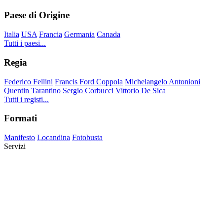
Paese di Origine
Italia
USA
Francia
Germania
Canada
Tutti i paesi...
Regia
Federico Fellini
Francis Ford Coppola
Michelangelo Antonioni
Quentin Tarantino
Sergio Corbucci
Vittorio De Sica
Tutti i registi...
Formati
Manifesto
Locandina
Fotobusta
Servizi