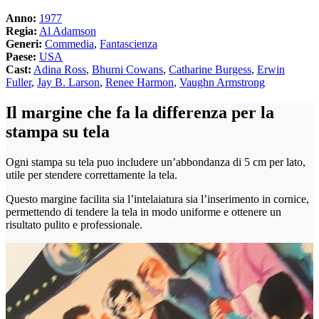
Anno:
1977
Regia:
Al Adamson
Generi:
Commedia
,
Fantascienza
Paese:
USA
Cast:
Adina Ross
,
Bhurni Cowans
,
Catharine Burgess
,
Erwin
Fuller
,
Jay B. Larson
,
Renee Harmon
,
Vaughn Armstrong
Il margine che fa la differenza per la
stampa su tela
Ogni stampa su tela puo includere un’abbondanza di 5 cm per lato,
utile per stendere correttamente la tela.
Questo margine facilita sia l’intelaiatura sia l’inserimento in cornice,
permettendo di tendere la tela in modo uniforme e ottenere un
risultato pulito e professionale.