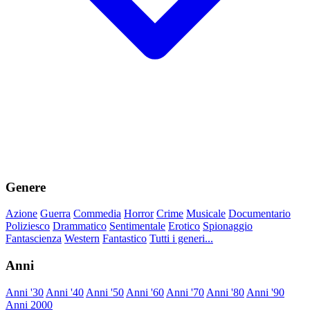
Genere
Azione
Guerra
Commedia
Horror
Crime
Musicale
Documentario
Poliziesco
Drammatico
Sentimentale
Erotico
Spionaggio
Fantascienza
Western
Fantastico
Tutti i generi...
Anni
Anni '30
Anni '40
Anni '50
Anni '60
Anni '70
Anni '80
Anni '90
Anni 2000