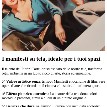
I manifesti su tela, ideale per i tuoi spazi
Unm
Il talento dei Pittori Cartellonisti esaltato dalle nostre tele, trasforma
ogni ambiente in un luogo ricco di arte, storia ed emozione.
✅ Valore artistico senza tempo:
Manifesti e locandine di film, vere
opere d’arte che ricordano il cinema e l’estetica di un’intera epoca.
✅ Effetto pittorico autentico:
La texture della tela dona colori
morbidi e profondi, simili a quelli di un dipinto originale.
✅ Bellezza che dura nel tempo:
Stampa con inchiostri ecologici