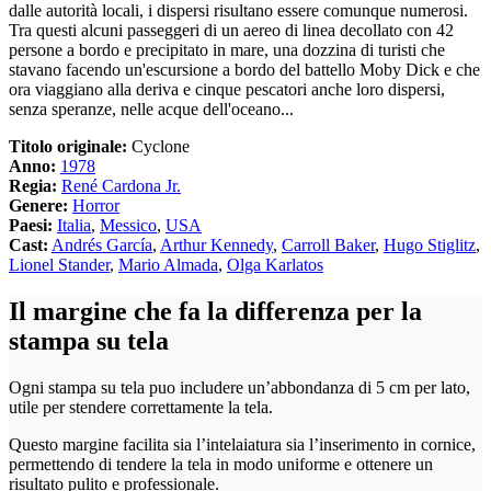
dalle autorità locali, i dispersi risultano essere comunque numerosi.
Tra questi alcuni passeggeri di un aereo di linea decollato con 42
persone a bordo e precipitato in mare, una dozzina di turisti che
stavano facendo un'escursione a bordo del battello Moby Dick e che
ora viaggiano alla deriva e cinque pescatori anche loro dispersi,
senza speranze, nelle acque dell'oceano...
Titolo originale:
Cyclone
Anno:
1978
Regia:
René Cardona Jr.
Genere:
Horror
Paesi:
Italia
,
Messico
,
USA
Cast:
Andrés García
,
Arthur Kennedy
,
Carroll Baker
,
Hugo Stiglitz
,
Lionel Stander
,
Mario Almada
,
Olga Karlatos
Il margine che fa la differenza per la
stampa su tela
Ogni stampa su tela puo includere un’abbondanza di 5 cm per lato,
utile per stendere correttamente la tela.
Questo margine facilita sia l’intelaiatura sia l’inserimento in cornice,
permettendo di tendere la tela in modo uniforme e ottenere un
risultato pulito e professionale.