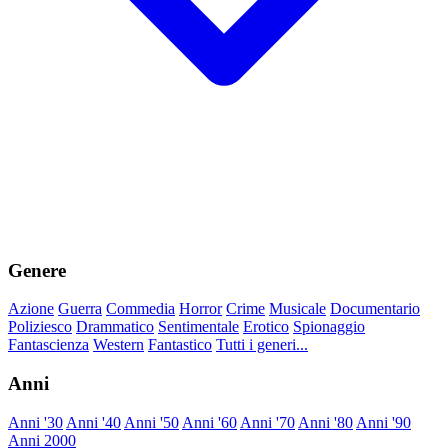
Genere
Azione
Guerra
Commedia
Horror
Crime
Musicale
Documentario
Poliziesco
Drammatico
Sentimentale
Erotico
Spionaggio
Fantascienza
Western
Fantastico
Tutti i generi...
Anni
Anni '30
Anni '40
Anni '50
Anni '60
Anni '70
Anni '80
Anni '90
Anni 2000