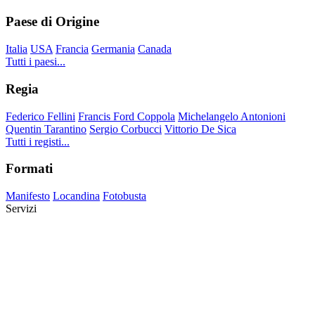
Paese di Origine
Italia
USA
Francia
Germania
Canada
Tutti i paesi...
Regia
Federico Fellini
Francis Ford Coppola
Michelangelo Antonioni
Quentin Tarantino
Sergio Corbucci
Vittorio De Sica
Tutti i registi...
Formati
Manifesto
Locandina
Fotobusta
Servizi