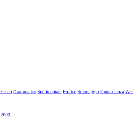
iziesco
Drammatico
Sentimentale
Erotico
Spionaggio
Fantascienza
Wes
 2000