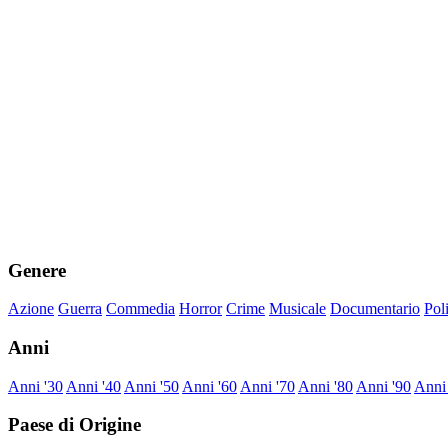
Genere
Azione
Guerra
Commedia
Horror
Crime
Musicale
Documentario
Pol
Anni
Anni '30
Anni '40
Anni '50
Anni '60
Anni '70
Anni '80
Anni '90
Anni
Paese di Origine