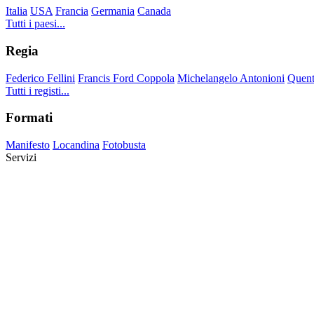
Italia
USA
Francia
Germania
Canada
Tutti i paesi...
Regia
Federico Fellini
Francis Ford Coppola
Michelangelo Antonioni
Quent
Tutti i registi...
Formati
Manifesto
Locandina
Fotobusta
Servizi