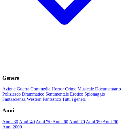
Genere
Azione
Guerra
Commedia
Horror
Crime
Musicale
Documentario
Poliziesco
Drammatico
Sentimentale
Erotico
Spionaggio
Fantascienza
Western
Fantastico
Tutti i generi...
Anni
Anni '30
Anni '40
Anni '50
Anni '60
Anni '70
Anni '80
Anni '90
Anni 2000