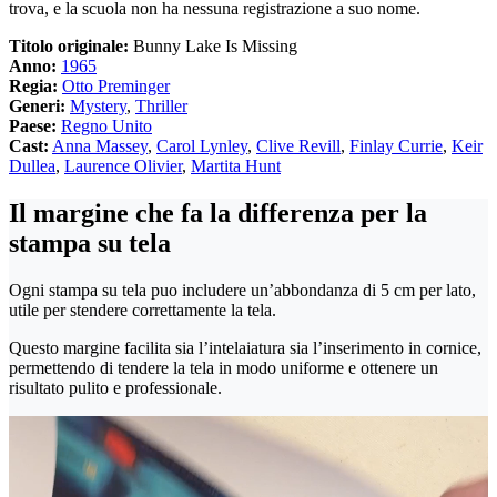
trova, e la scuola non ha nessuna registrazione a suo nome.
Titolo originale:
Bunny Lake Is Missing
Anno:
1965
Regia:
Otto Preminger
Generi:
Mystery
,
Thriller
Paese:
Regno Unito
Cast:
Anna Massey
,
Carol Lynley
,
Clive Revill
,
Finlay Currie
,
Keir
Dullea
,
Laurence Olivier
,
Martita Hunt
Il margine che fa la differenza per la
stampa su tela
Ogni stampa su tela puo includere un’abbondanza di 5 cm per lato,
utile per stendere correttamente la tela.
Questo margine facilita sia l’intelaiatura sia l’inserimento in cornice,
permettendo di tendere la tela in modo uniforme e ottenere un
risultato pulito e professionale.