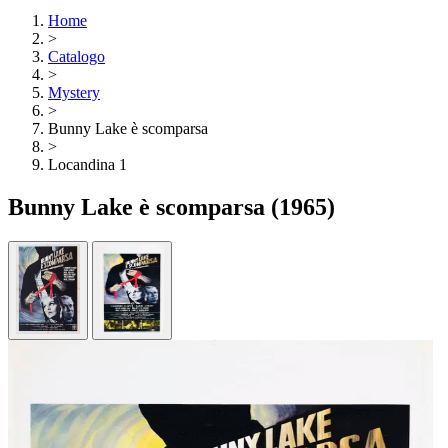
Home
>
Catalogo
>
Mystery
>
Bunny Lake è scomparsa
>
Locandina 1
Bunny Lake è scomparsa
(1965)