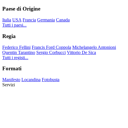
Paese di Origine
Italia
USA
Francia
Germania
Canada
Tutti i paesi...
Regia
Federico Fellini
Francis Ford Coppola
Michelangelo Antonioni
Quentin Tarantino
Sergio Corbucci
Vittorio De Sica
Tutti i registi...
Formati
Manifesto
Locandina
Fotobusta
Servizi