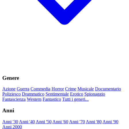
Genere
Azione
Guerra
Commedia
Horror
Crime
Musicale
Documentario
Poliziesco
Drammatico
Sentimentale
Erotico
Spionaggio
Fantascienza
Western
Fantastico
Tutti i generi...
Anni
Anni '30
Anni '40
Anni '50
Anni '60
Anni '70
Anni '80
Anni '90
Anni 2000