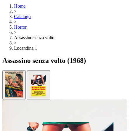
Home
>
Catalogo
>
Horror
>
Assassino senza volto
>
Locandina 1
Assassino senza volto
(1968)