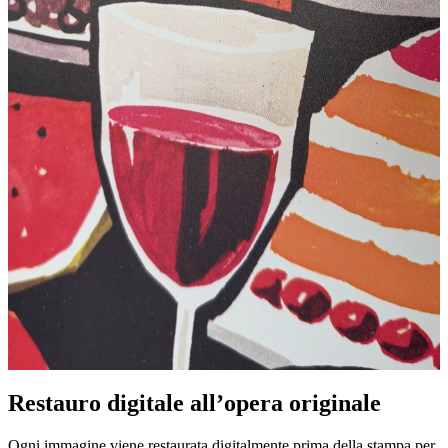
Restauro digitale all’opera originale
Unm
Ogni immagine viene restaurata digitalmente prima della stampa per