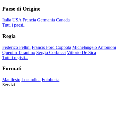
Paese di Origine
Italia
USA
Francia
Germania
Canada
Tutti i paesi...
Regia
Federico Fellini
Francis Ford Coppola
Michelangelo Antonioni
Quentin Tarantino
Sergio Corbucci
Vittorio De Sica
Tutti i registi...
Formati
Manifesto
Locandina
Fotobusta
Servizi