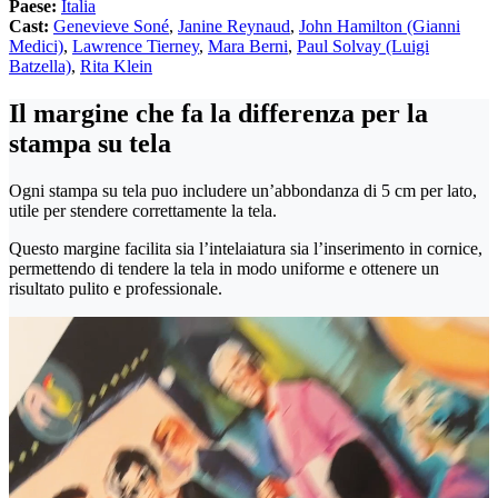
Paese:
Italia
Cast:
Genevieve Soné
,
Janine Reynaud
,
John Hamilton (Gianni
Medici)
,
Lawrence Tierney
,
Mara Berni
,
Paul Solvay (Luigi
Batzella)
,
Rita Klein
Il margine che fa la differenza per la
stampa su tela
Ogni stampa su tela puo includere un’abbondanza di 5 cm per lato,
utile per stendere correttamente la tela.
Questo margine facilita sia l’intelaiatura sia l’inserimento in cornice,
permettendo di tendere la tela in modo uniforme e ottenere un
risultato pulito e professionale.