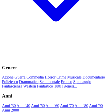
Genere
Azione
Guerra
Commedia
Horror
Crime
Musicale
Documentario
Poliziesco
Drammatico
Sentimentale
Erotico
Spionaggio
Fantascienza
Western
Fantastico
Tutti i generi...
Anni
Anni '30
Anni '40
Anni '50
Anni '60
Anni '70
Anni '80
Anni '90
Anni 2000