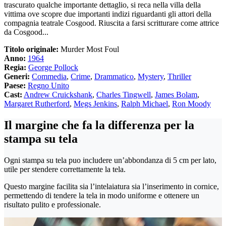
trascurato qualche importante dettaglio, si reca nella villa della
vittima ove scopre due importanti indizi riguardanti gli attori della
compagnia teatrale Cosgood. Riuscita a farsi scritturare come attrice
da Cosgood...
Titolo originale:
Murder Most Foul
Anno:
1964
Regia:
George Pollock
Generi:
Commedia
,
Crime
,
Drammatico
,
Mystery
,
Thriller
Paese:
Regno Unito
Cast:
Andrew Cruickshank
,
Charles Tingwell
,
James Bolam
,
Margaret Rutherford
,
Megs Jenkins
,
Ralph Michael
,
Ron Moody
Il margine che fa la differenza per la
stampa su tela
Ogni stampa su tela puo includere un’abbondanza di 5 cm per lato,
utile per stendere correttamente la tela.
Questo margine facilita sia l’intelaiatura sia l’inserimento in cornice,
permettendo di tendere la tela in modo uniforme e ottenere un
risultato pulito e professionale.