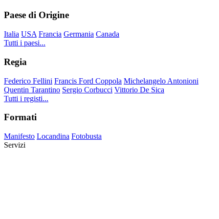
Paese di Origine
Italia
USA
Francia
Germania
Canada
Tutti i paesi...
Regia
Federico Fellini
Francis Ford Coppola
Michelangelo Antonioni
Quentin Tarantino
Sergio Corbucci
Vittorio De Sica
Tutti i registi...
Formati
Manifesto
Locandina
Fotobusta
Servizi