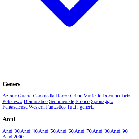
Genere
Azione
Guerra
Commedia
Horror
Crime
Musicale
Documentario
Poliziesco
Drammatico
Sentimentale
Erotico
Spionaggio
Fantascienza
Western
Fantastico
Tutti i generi...
Anni
Anni '30
Anni '40
Anni '50
Anni '60
Anni '70
Anni '80
Anni '90
Anni 2000