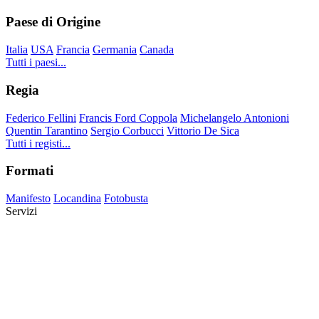
Paese di Origine
Italia
USA
Francia
Germania
Canada
Tutti i paesi...
Regia
Federico Fellini
Francis Ford Coppola
Michelangelo Antonioni
Quentin Tarantino
Sergio Corbucci
Vittorio De Sica
Tutti i registi...
Formati
Manifesto
Locandina
Fotobusta
Servizi