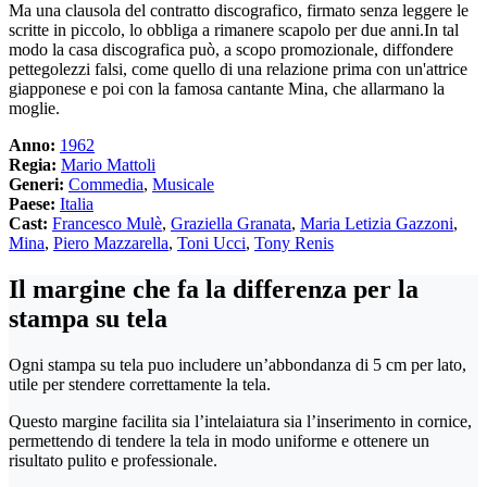
Ma una clausola del contratto discografico, firmato senza leggere le
scritte in piccolo, lo obbliga a rimanere scapolo per due anni.In tal
modo la casa discografica può, a scopo promozionale, diffondere
pettegolezzi falsi, come quello di una relazione prima con un'attrice
giapponese e poi con la famosa cantante Mina, che allarmano la
moglie.
Anno:
1962
Regia:
Mario Mattoli
Generi:
Commedia
,
Musicale
Paese:
Italia
Cast:
Francesco Mulè
,
Graziella Granata
,
Maria Letizia Gazzoni
,
Mina
,
Piero Mazzarella
,
Toni Ucci
,
Tony Renis
Il margine che fa la differenza per la
stampa su tela
Ogni stampa su tela puo includere un’abbondanza di 5 cm per lato,
utile per stendere correttamente la tela.
Questo margine facilita sia l’intelaiatura sia l’inserimento in cornice,
permettendo di tendere la tela in modo uniforme e ottenere un
risultato pulito e professionale.