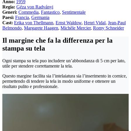
Anno:
1959
Regia:
Géza von Radványi
Generi:
Commedia
,
Fantastico
,
Sentimentale
Paesi:
Francia
,
Germania
Cast:
Erika von Thellmann
,
Ernst Waldow
,
Henri Vidal
,
Jean-Paul
Belmondo
,
Margarete Haagen
,
Michèle Mercier
,
Romy Schneider
Il margine che fa la differenza per la
stampa su tela
Ogni stampa su tela puo includere un’abbondanza di 5 cm per lato,
utile per stendere correttamente la tela.
Questo margine facilita sia l’intelaiatura sia l’inserimento in cornice,
permettendo di tendere la tela in modo uniforme e ottenere un
risultato pulito e professionale.