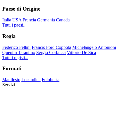
Paese di Origine
Italia
USA
Francia
Germania
Canada
Tutti i paesi...
Regia
Federico Fellini
Francis Ford Coppola
Michelangelo Antonioni
Quentin Tarantino
Sergio Corbucci
Vittorio De Sica
Tutti i registi...
Formati
Manifesto
Locandina
Fotobusta
Servizi