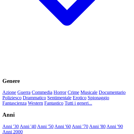
Genere
Azione
Guerra
Commedia
Horror
Crime
Musicale
Documentario
Poliziesco
Drammatico
Sentimentale
Erotico
Spionaggio
Fantascienza
Western
Fantastico
Tutti i generi...
Anni
Anni '30
Anni '40
Anni '50
Anni '60
Anni '70
Anni '80
Anni '90
Anni 2000