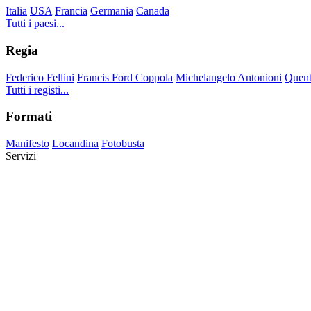
Italia
USA
Francia
Germania
Canada
Tutti i paesi...
Regia
Federico Fellini
Francis Ford Coppola
Michelangelo Antonioni
Quent
Tutti i registi...
Formati
Manifesto
Locandina
Fotobusta
Servizi