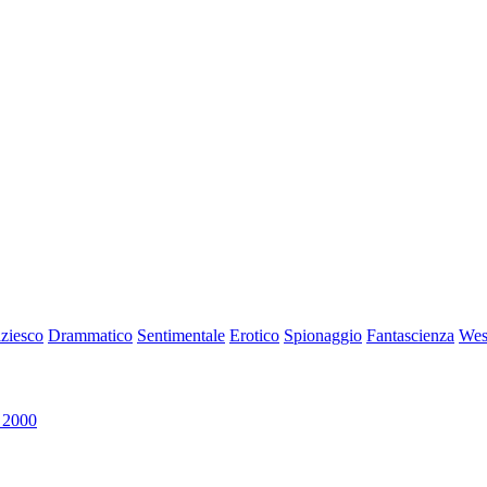
iziesco
Drammatico
Sentimentale
Erotico
Spionaggio
Fantascienza
Wes
 2000