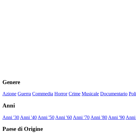
Genere
Azione
Guerra
Commedia
Horror
Crime
Musicale
Documentario
Pol
Anni
Anni '30
Anni '40
Anni '50
Anni '60
Anni '70
Anni '80
Anni '90
Anni
Paese di Origine