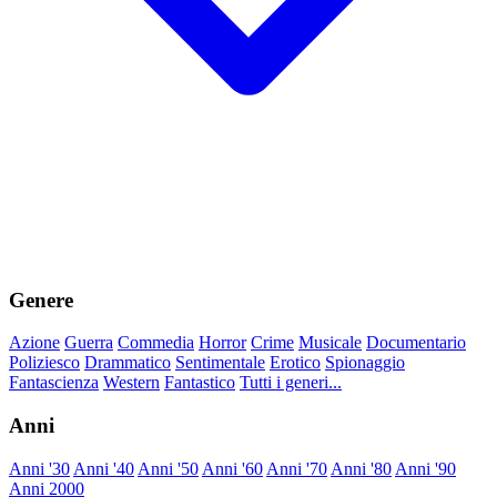
Genere
Azione
Guerra
Commedia
Horror
Crime
Musicale
Documentario
Poliziesco
Drammatico
Sentimentale
Erotico
Spionaggio
Fantascienza
Western
Fantastico
Tutti i generi...
Anni
Anni '30
Anni '40
Anni '50
Anni '60
Anni '70
Anni '80
Anni '90
Anni 2000