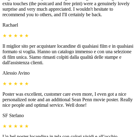
extra touches (the postcard and free print) were a genuinely lovely
surprise and very much appreciated. I wouldn't hesitate to
recommend you to others, and I'll certainly be back.
Rachael
★
★
★
★
★
Il miglior sito per acquistare locandine di qualsiasi film e in qualsiasi
formato si voglia. Hanno un catalogo immenso e con una selezione
di film unica. Siamo rimasti colpiti dalla qualità delle stampe e
dall'assistenza clienti.
Alessio Avino
★
★
★
★
★
Poster was excellent, customer care even more, I even got a nice
personalized note and an additional Sean Penn movie poster. Really
nice people and optimal service. Well done!
SF Stefano
★
★
★
★
★
Un bel poster locandina in tela con colori vividi e all’occhio