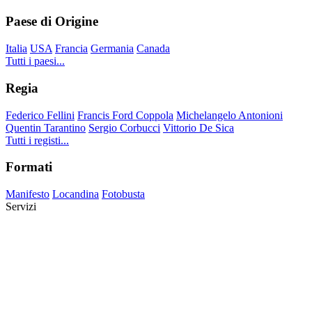
Paese di Origine
Italia
USA
Francia
Germania
Canada
Tutti i paesi...
Regia
Federico Fellini
Francis Ford Coppola
Michelangelo Antonioni
Quentin Tarantino
Sergio Corbucci
Vittorio De Sica
Tutti i registi...
Formati
Manifesto
Locandina
Fotobusta
Servizi