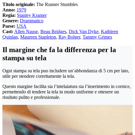
Titolo originale:
The Runner Stumbles
Anno:
1979
Regia:
Stanley Kramer
Genere:
Drammatico
Paese:
USA
Cast:
Allen Nause
,
Beau Bridges
,
Dick Van Dyke
,
Kathleen
Quinlan
,
Maureen Stapleton
,
Ray Bolger
,
Tammy Grimes
Il margine che fa la differenza per la
stampa su tela
Ogni stampa su tela puo includere un’abbondanza di 5 cm per lato,
utile per stendere correttamente la tela.
Questo margine facilita sia l’intelaiatura sia l’inserimento in cornice,
permettendo di tendere la tela in modo uniforme e ottenere un
risultato pulito e professionale.