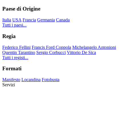
Paese di Origine
Italia
USA
Francia
Germania
Canada
Tutti i paesi...
Regia
Federico Fellini
Francis Ford Coppola
Michelangelo Antonioni
Quentin Tarantino
Sergio Corbucci
Vittorio De Sica
Tutti i registi...
Formati
Manifesto
Locandina
Fotobusta
Servizi