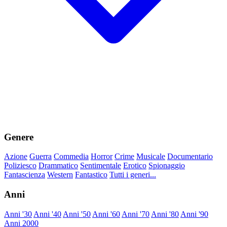
Genere
Azione
Guerra
Commedia
Horror
Crime
Musicale
Documentario
Poliziesco
Drammatico
Sentimentale
Erotico
Spionaggio
Fantascienza
Western
Fantastico
Tutti i generi...
Anni
Anni '30
Anni '40
Anni '50
Anni '60
Anni '70
Anni '80
Anni '90
Anni 2000