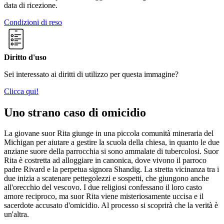
data di ricezione.
Condizioni di reso
Diritto d'uso
Sei interessato ai diritti di utilizzo per questa immagine?
Clicca qui!
Uno strano caso di omicidio
La giovane suor Rita giunge in una piccola comunità mineraria del
Michigan per aiutare a gestire la scuola della chiesa, in quanto le due
anziane suore della parrocchia si sono ammalate di tubercolosi. Suor
Rita è costretta ad alloggiare in canonica, dove vivono il parroco
padre Rivard e la perpetua signora Shandig. La stretta vicinanza tra i
due inizia a scatenare pettegolezzi e sospetti, che giungono anche
all'orecchio del vescovo. I due religiosi confessano il loro casto
amore reciproco, ma suor Rita viene misteriosamente uccisa e il
sacerdote accusato d'omicidio. Al processo si scoprirà che la verità è
un'altra.