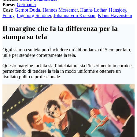
Paese:
Germania
Cast:
Gernot Duda
,
Hannes Messemer
,
Hanns Lothar
,
Hansjörg
Felmy
,
Ingeborg Schöner
,
Johanna von Koczian
,
Klaus Havenstein
Il margine che fa la differenza per la
stampa su tela
Ogni stampa su tela puo includere un’abbondanza di 5 cm per lato,
utile per stendere correttamente la tela.
Questo margine facilita sia l’intelaiatura sia l’inserimento in cornice,
permettendo di tendere la tela in modo uniforme e ottenere un
risultato pulito e professionale.