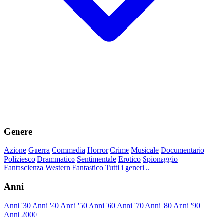
Genere
Azione
Guerra
Commedia
Horror
Crime
Musicale
Documentario
Poliziesco
Drammatico
Sentimentale
Erotico
Spionaggio
Fantascienza
Western
Fantastico
Tutti i generi...
Anni
Anni '30
Anni '40
Anni '50
Anni '60
Anni '70
Anni '80
Anni '90
Anni 2000