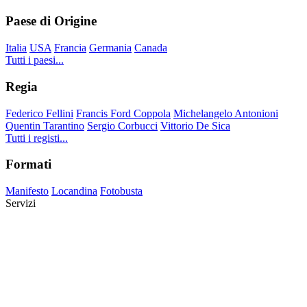
Paese di Origine
Italia
USA
Francia
Germania
Canada
Tutti i paesi...
Regia
Federico Fellini
Francis Ford Coppola
Michelangelo Antonioni
Quentin Tarantino
Sergio Corbucci
Vittorio De Sica
Tutti i registi...
Formati
Manifesto
Locandina
Fotobusta
Servizi