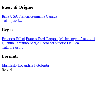
Paese di Origine
Italia
USA
Francia
Germania
Canada
Tutti i paesi...
Regia
Federico Fellini
Francis Ford Coppola
Michelangelo Antonioni
Quentin Tarantino
Sergio Corbucci
Vittorio De Sica
Tutti i registi...
Formati
Manifesto
Locandina
Fotobusta
Servizi