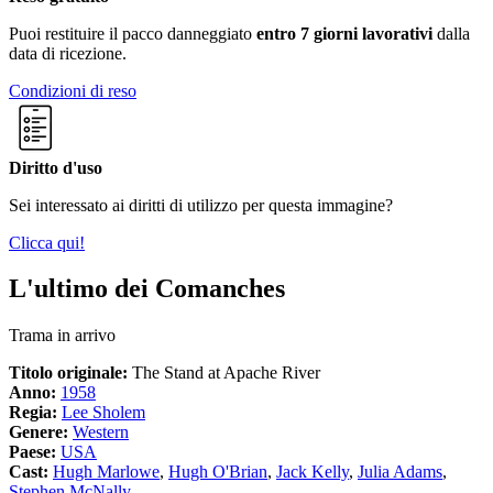
Puoi restituire il pacco danneggiato
entro 7 giorni lavorativi
dalla
data di ricezione.
Condizioni di reso
Diritto d'uso
Sei interessato ai diritti di utilizzo per questa immagine?
Clicca qui!
L'ultimo dei Comanches
Trama in arrivo
Titolo originale:
The Stand at Apache River
Anno:
1958
Regia:
Lee Sholem
Genere:
Western
Paese:
USA
Cast:
Hugh Marlowe
,
Hugh O'Brian
,
Jack Kelly
,
Julia Adams
,
Stephen McNally