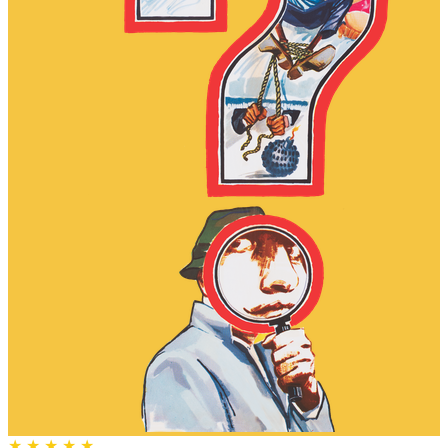
★
★
★
★
★