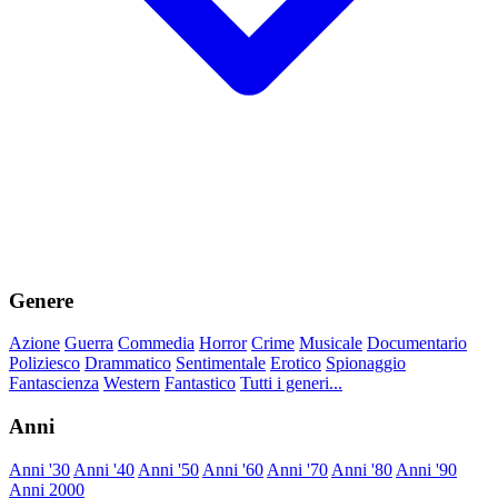
Genere
Azione
Guerra
Commedia
Horror
Crime
Musicale
Documentario
Poliziesco
Drammatico
Sentimentale
Erotico
Spionaggio
Fantascienza
Western
Fantastico
Tutti i generi...
Anni
Anni '30
Anni '40
Anni '50
Anni '60
Anni '70
Anni '80
Anni '90
Anni 2000