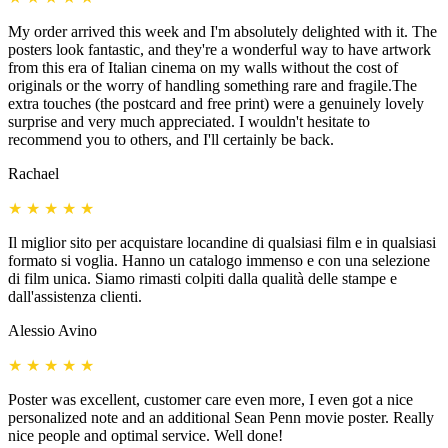
My order arrived this week and I'm absolutely delighted with it. The
posters look fantastic, and they're a wonderful way to have artwork
from this era of Italian cinema on my walls without the cost of
originals or the worry of handling something rare and fragile.The
extra touches (the postcard and free print) were a genuinely lovely
surprise and very much appreciated. I wouldn't hesitate to
recommend you to others, and I'll certainly be back.
Rachael
★
★
★
★
★
Il miglior sito per acquistare locandine di qualsiasi film e in qualsiasi
formato si voglia. Hanno un catalogo immenso e con una selezione
di film unica. Siamo rimasti colpiti dalla qualità delle stampe e
dall'assistenza clienti.
Alessio Avino
★
★
★
★
★
Poster was excellent, customer care even more, I even got a nice
personalized note and an additional Sean Penn movie poster. Really
nice people and optimal service. Well done!