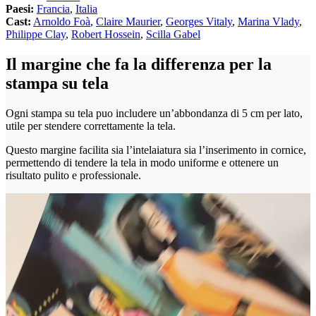
Paesi:
Francia
,
Italia
Cast:
Arnoldo Foà
,
Claire Maurier
,
Georges Vitaly
,
Marina Vlady
,
Philippe Clay
,
Robert Hossein
,
Scilla Gabel
Il margine che fa la differenza per la
stampa su tela
Ogni stampa su tela puo includere un’abbondanza di 5 cm per lato,
utile per stendere correttamente la tela.
Questo margine facilita sia l’intelaiatura sia l’inserimento in cornice,
permettendo di tendere la tela in modo uniforme e ottenere un
risultato pulito e professionale.