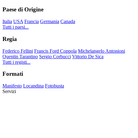
Paese di Origine
Italia
USA
Francia
Germania
Canada
Tutti i paesi...
Regia
Federico Fellini
Francis Ford Coppola
Michelangelo Antonioni
Quentin Tarantino
Sergio Corbucci
Vittorio De Sica
Tutti i registi...
Formati
Manifesto
Locandina
Fotobusta
Servizi