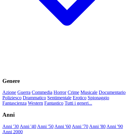
Genere
Azione
Guerra
Commedia
Horror
Crime
Musicale
Documentario
Poliziesco
Drammatico
Sentimentale
Erotico
Spionaggio
Fantascienza
Western
Fantastico
Tutti i generi...
Anni
Anni '30
Anni '40
Anni '50
Anni '60
Anni '70
Anni '80
Anni '90
Anni 2000