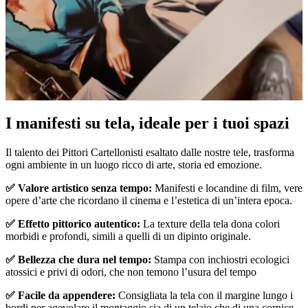
Pause
Unm
I manifesti su tela, ideale per i tuoi spazi
Il talento dei Pittori Cartellonisti esaltato dalle nostre tele, trasforma
ogni ambiente in un luogo ricco di arte, storia ed emozione.
✅ Valore artistico senza tempo:
Manifesti e locandine di film, vere
opere d’arte che ricordano il cinema e l’estetica di un’intera epoca.
✅ Effetto pittorico autentico:
La texture della tela dona colori
morbidi e profondi, simili a quelli di un dipinto originale.
✅ Bellezza che dura nel tempo:
Stampa con inchiostri ecologici
atossici e privi di odori, che non temono l’usura del tempo
✅ Facile da appendere:
Consigliata la tela con il margine lungo i
bordi per agevolare il montaggio sia di un telaio che di una cornice.