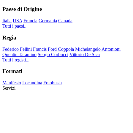
Paese di Origine
Italia
USA
Francia
Germania
Canada
Tutti i paesi...
Regia
Federico Fellini
Francis Ford Coppola
Michelangelo Antonioni
Quentin Tarantino
Sergio Corbucci
Vittorio De Sica
Tutti i registi...
Formati
Manifesto
Locandina
Fotobusta
Servizi