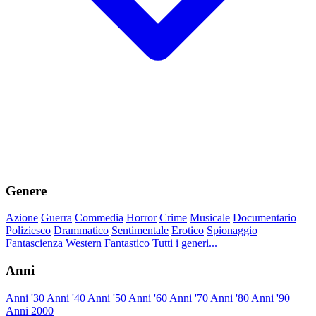
Genere
Azione
Guerra
Commedia
Horror
Crime
Musicale
Documentario
Poliziesco
Drammatico
Sentimentale
Erotico
Spionaggio
Fantascienza
Western
Fantastico
Tutti i generi...
Anni
Anni '30
Anni '40
Anni '50
Anni '60
Anni '70
Anni '80
Anni '90
Anni 2000