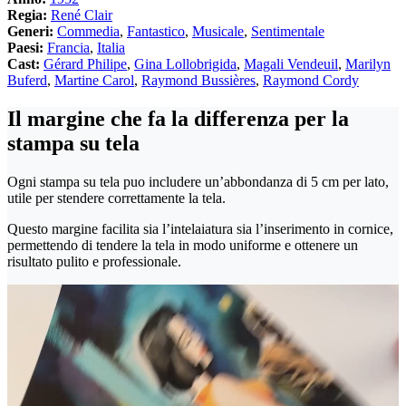
Regia:
René Clair
Generi:
Commedia
,
Fantastico
,
Musicale
,
Sentimentale
Paesi:
Francia
,
Italia
Cast:
Gérard Philipe
,
Gina Lollobrigida
,
Magali Vendeuil
,
Marilyn
Buferd
,
Martine Carol
,
Raymond Bussières
,
Raymond Cordy
Il margine che fa la differenza per la
stampa su tela
Ogni stampa su tela puo includere un’abbondanza di 5 cm per lato,
utile per stendere correttamente la tela.
Questo margine facilita sia l’intelaiatura sia l’inserimento in cornice,
permettendo di tendere la tela in modo uniforme e ottenere un
risultato pulito e professionale.