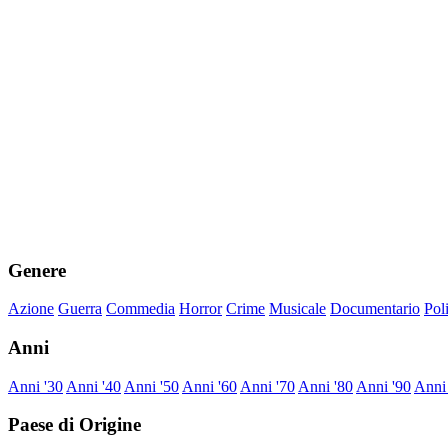
Genere
Azione
Guerra
Commedia
Horror
Crime
Musicale
Documentario
Pol
Anni
Anni '30
Anni '40
Anni '50
Anni '60
Anni '70
Anni '80
Anni '90
Anni
Paese di Origine