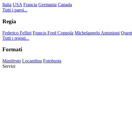
Italia
USA
Francia
Germania
Canada
Tutti i paesi...
Regia
Federico Fellini
Francis Ford Coppola
Michelangelo Antonioni
Quent
Tutti i registi...
Formati
Manifesto
Locandina
Fotobusta
Servizi