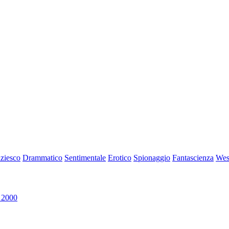
iziesco
Drammatico
Sentimentale
Erotico
Spionaggio
Fantascienza
Wes
 2000