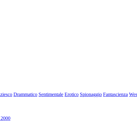
iziesco
Drammatico
Sentimentale
Erotico
Spionaggio
Fantascienza
Wes
 2000