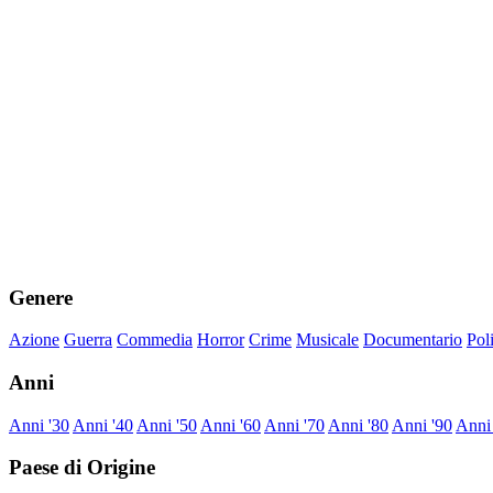
Genere
Azione
Guerra
Commedia
Horror
Crime
Musicale
Documentario
Pol
Anni
Anni '30
Anni '40
Anni '50
Anni '60
Anni '70
Anni '80
Anni '90
Anni
Paese di Origine