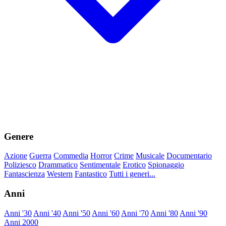
Genere
Azione
Guerra
Commedia
Horror
Crime
Musicale
Documentario
Poliziesco
Drammatico
Sentimentale
Erotico
Spionaggio
Fantascienza
Western
Fantastico
Tutti i generi...
Anni
Anni '30
Anni '40
Anni '50
Anni '60
Anni '70
Anni '80
Anni '90
Anni 2000