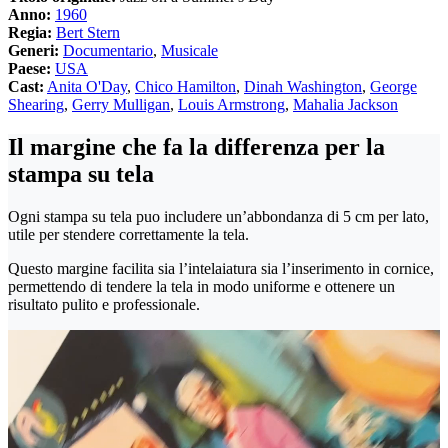
Anno:
1960
Regia:
Bert Stern
Generi:
Documentario
,
Musicale
Paese:
USA
Cast:
Anita O'Day
,
Chico Hamilton
,
Dinah Washington
,
George
Shearing
,
Gerry Mulligan
,
Louis Armstrong
,
Mahalia Jackson
Il margine che fa la differenza per la
stampa su tela
Ogni stampa su tela puo includere un’abbondanza di 5 cm per lato,
utile per stendere correttamente la tela.
Questo margine facilita sia l’intelaiatura sia l’inserimento in cornice,
permettendo di tendere la tela in modo uniforme e ottenere un
risultato pulito e professionale.