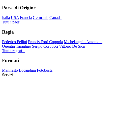
Paese di Origine
Italia
USA
Francia
Germania
Canada
Tutti i paesi...
Regia
Federico Fellini
Francis Ford Coppola
Michelangelo Antonioni
Quentin Tarantino
Sergio Corbucci
Vittorio De Sica
Tutti i registi...
Formati
Manifesto
Locandina
Fotobusta
Servizi