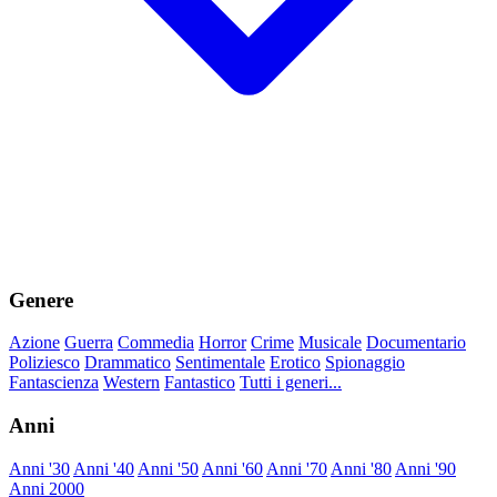
Genere
Azione
Guerra
Commedia
Horror
Crime
Musicale
Documentario
Poliziesco
Drammatico
Sentimentale
Erotico
Spionaggio
Fantascienza
Western
Fantastico
Tutti i generi...
Anni
Anni '30
Anni '40
Anni '50
Anni '60
Anni '70
Anni '80
Anni '90
Anni 2000