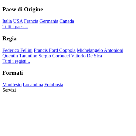
Paese di Origine
Italia
USA
Francia
Germania
Canada
Tutti i paesi...
Regia
Federico Fellini
Francis Ford Coppola
Michelangelo Antonioni
Quentin Tarantino
Sergio Corbucci
Vittorio De Sica
Tutti i registi...
Formati
Manifesto
Locandina
Fotobusta
Servizi