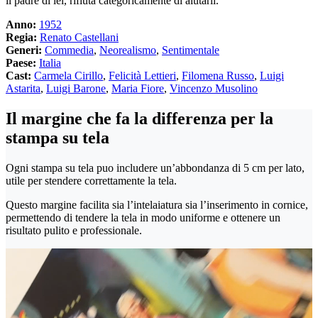
il padre di lei, rifiuta categoricamente di aiutarli.
Anno:
1952
Regia:
Renato Castellani
Generi:
Commedia
,
Neorealismo
,
Sentimentale
Paese:
Italia
Cast:
Carmela Cirillo
,
Felicità Lettieri
,
Filomena Russo
,
Luigi
Astarita
,
Luigi Barone
,
Maria Fiore
,
Vincenzo Musolino
Il margine che fa la differenza per la
stampa su tela
Ogni stampa su tela puo includere un’abbondanza di 5 cm per lato,
utile per stendere correttamente la tela.
Questo margine facilita sia l’intelaiatura sia l’inserimento in cornice,
permettendo di tendere la tela in modo uniforme e ottenere un
risultato pulito e professionale.