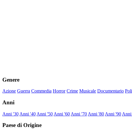
Genere
Azione
Guerra
Commedia
Horror
Crime
Musicale
Documentario
Pol
Anni
Anni '30
Anni '40
Anni '50
Anni '60
Anni '70
Anni '80
Anni '90
Anni
Paese di Origine