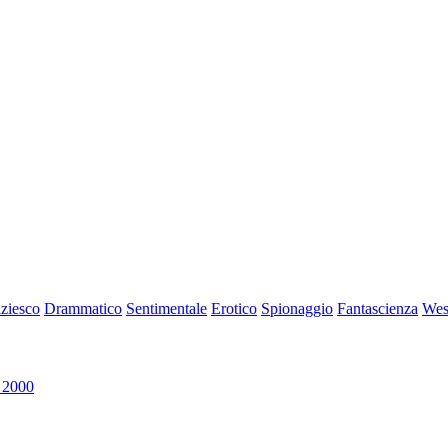
iziesco
Drammatico
Sentimentale
Erotico
Spionaggio
Fantascienza
Wes
 2000