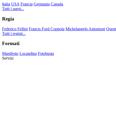
Italia
USA
Francia
Germania
Canada
Tutti i paesi...
Regia
Federico Fellini
Francis Ford Coppola
Michelangelo Antonioni
Quent
Tutti i registi...
Formati
Manifesto
Locandina
Fotobusta
Servizi